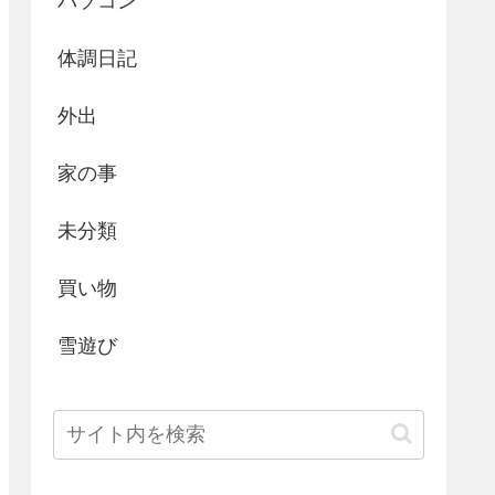
パソコン
体調日記
外出
家の事
未分類
買い物
雪遊び