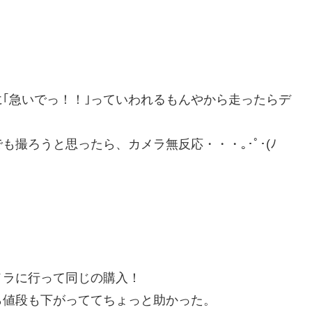
｢急いでっ！！｣っていわれるもんやから走ったらデ
撮ろうと思ったら、カメラ無反応・・・｡･ﾟ･(ﾉ
メラに行って同じの購入！
ら値段も下がっててちょっと助かった。