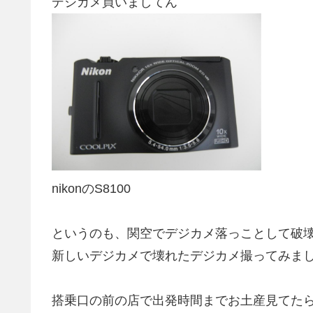
デジカメ買いましてん
nikonのS8100
というのも、関空でデジカメ落っことして破
新しいデジカメで壊れたデジカメ撮ってみました(´
搭乗口の前の店で出発時間までお土産見てた