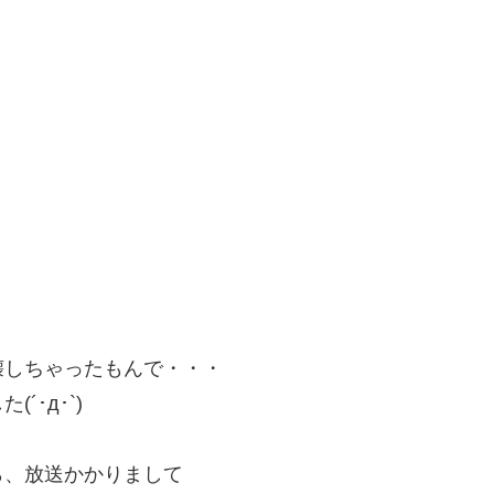
壊しちゃったもんで・・・
･д･`)
ら、放送かかりまして