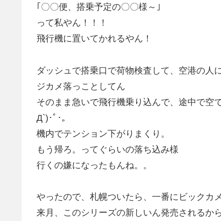
｢〇〇便、搭乗予定の〇〇様～｣
って私やん！！！
飛行機に置いてかれるやん！
ダッシュで搭乗口で荷物検査して、空港の人に
ジカメ落っことしてん
そのまま急いで飛行機乗り込んで、途中で空でも
Д`)･ﾟ･｡
機内でテンション下がりまくり。
もう帰ろ。ってぐらいの落ち込み様
行くの嫌になったもんね。。
やったので、札幌ついたら、一番にビックカ
来月、このシリーズの新しいん発売されるか