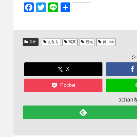
F
T
Li
共
a
wi
n
有
c
tt
e
e
er
外出
お泊り
写真
観光
買い物
b
o
シ
o
X
k
Pocket
acha