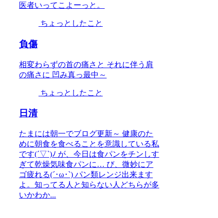
医者いってこよーっと。
ちょっとしたこと
負傷
相変わらずの首の痛さと それに伴う肩
の痛さに 凹み真っ最中～
ちょっとしたこと
日清
たまには朝一でブログ更新～ 健康のた
めに朝食を食べることを意識している私
です(´▽`)ﾉ が、今日は食パンをチンしす
ぎて乾燥気味食パンに… び、微妙にア
ゴ疲れる(´･ω･`) パン類レンジ出来ます
よ。知ってる人と知らない人どちらが多
いかわか...