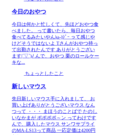
今日のおやつ
今日は何かと忙しくて、先ほどおやつ食
べました。 って書いたら、毎日おやつ
食べてるみたいやん|ω-)ｼﾞｰ って感じや
けどそうではないよ Tさんがおやつ持っ
て出勤されたんです ありがとうござい
ます|´▽`)ﾉ んで、おやつ 栗のロールケー
キな...
ちょっとしたこと
新しいマウス
先日新しいマウス手に入れまして、 お
買い上げありがとうございマウス なん
つって ・・・ まほうのことばで たのし
いなかまが ポポポポ～ン ってわけです
んで、購入したマウス サンワサプライ
のMA-LS13って商品 一応定価は4200円