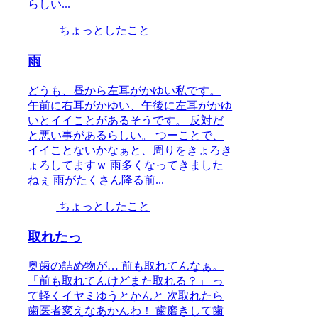
らしい...
ちょっとしたこと
雨
どうも、昼から左耳がかゆい私です。
午前に右耳がかゆい、午後に左耳がかゆ
いとイイことがあるそうです。 反対だ
と悪い事があるらしい。 つーことで、
イイことないかなぁと、周りをきょろき
ょろしてますｗ 雨多くなってきました
ねぇ 雨がたくさん降る前...
ちょっとしたこと
取れたっ
奥歯の詰め物が… 前も取れてんなぁ。
「前も取れてんけどまた取れる？」 っ
て軽くイヤミゆうとかんと 次取れたら
歯医者変えなあかんわ！ 歯磨きして歯