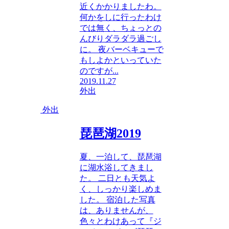
近くかかりましたわ。
何かをしに行ったわけ
では無く、ちょっとの
んびりダラダラ過ごし
に。 夜バーベキューで
もしよかといっていた
のですが...
2019.11.27
外出
外出
琵琶湖2019
夏、一泊して、琵琶湖
に湖水浴してきまし
た。 二日とも天気よ
く、しっかり楽しめま
した。 宿泊した写真
は、ありませんが、
色々とわけあって『ジ