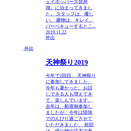
ェイホッパーズ琵琶
湖』に泊まってきまし
た。 スタッフは、優し
い。 建物は、キレイ。
バーベキューするとこ...
2019.11.22
外出
外出
天神祭り2019
今年で2回目。 天神祭り
に参加してきました。
今年も暑かった。お話
しできる人も増えてき
て、楽しんでいます。
去年は、船渡御参加し
ましたが、今年は陸地
でのんびり過ごさせて
いただきました。 前回
は、借り物の浴衣で参