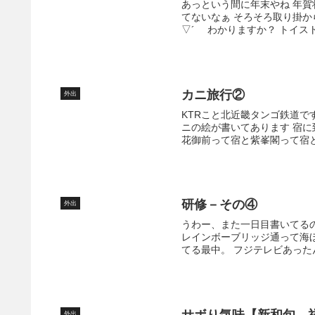
あっという間に年末やね 年
てないなぁ そろそろ取り掛か
▽´ゞ わかりますか？ トイス
カニ旅行②
外出
KTRこと北近畿タンゴ鉄道です
ニの絵が書いてあります 宿に
花御前って宿と紫峯閣って宿と2
研修－その④
外出
うわー、また一日目書いてるのに
レインボーブリッジ通って海ほ
てる最中。 フジテレビあったん
サボり気味【新和旬 
外出