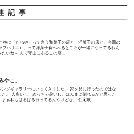
連記事
す 横に「たねや」って言う和菓子の店と、洋菓子の店と、今回の
e（クラブハリエ）」って洋菓子食べれるところが一緒になってるねん
たいね～ んで守山にあるこの店...
みやこ」
ジングギャラリーにいってきました。 家を見に行ったのではな
した。 人多いし、めっちゃ暑いし、ほんまに倒れるかと思った
まぁ私もはるばる行ってるんやけどな。 住宅展...