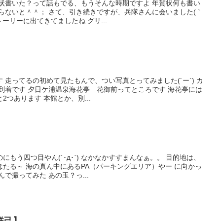
賀状書いた？って話もでる、もうそんな時期ですよ 年賀状何も書い
らないと＾＾； さて、引き続きですが、兵隊さんに会いました(｀
トーリーに出てきてましたね グリ...
 走ってるの初めて見たもんで、つい写真とってみました(´ー`) カ
到着です 夕日ケ浦温泉海花亭 花御前ってところです 海花亭には
つあります 本館とか、別...
もう四つ目やん(´･д･`) なかなかすすまんなぁ。。 目的地は、
たる～ 海の真ん中にあるPA（パーキングエリア）やー に向かっ
で撮ってみた あの玉？っ...
祥己】