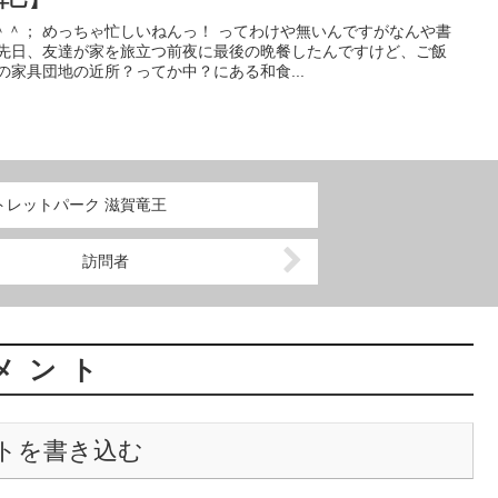
＾＾； めっちゃ忙しいねんっ！ ってわけや無いんですがなんや書
 先日、友達が家を旅立つ前夜に最後の晩餐したんですけど、ご飯
の家具団地の近所？ってか中？にある和食...
トレットパーク 滋賀竜王
訪問者
メント
トを書き込む