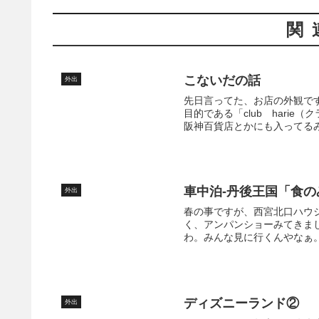
関
こないだの話
外出
先日言ってた、お店の外観で
目的である「club hari
阪神百貨店とかにも入ってるみ
車中泊-丹後王国「食の
外出
春の事ですが、西宮北口ハウ
く、アンパンショーみてきま
わ。みんな見に行くんやなぁ。
ディズニーランド②
外出