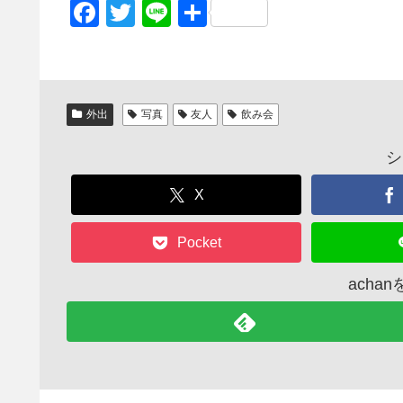
F
T
Li
共
a
wi
n
有
c
tt
e
e
er
外出
写真
友人
飲み会
b
o
シ
o
X
k
Pocket
acha