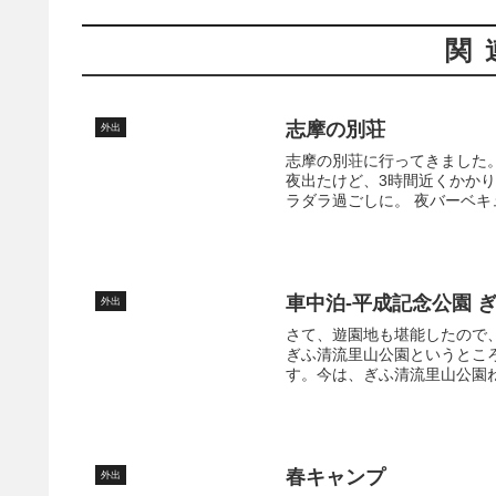
関
志摩の別荘
外出
志摩の別荘に行ってきました。
夜出たけど、3時間近くかか
ラダラ過ごしに。 夜バーベキ
車中泊-平成記念公園 
外出
さて、遊園地も堪能したので
ぎふ清流里山公園というとこ
す。今は、ぎふ清流里山公園ね
春キャンプ
外出