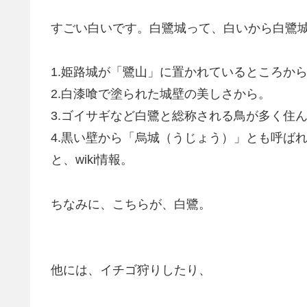
すごい白いです。白鷺城って、白いから白鷺
1.姫路城が「鷺山」に置かれているところか
2.白漆喰で塗られた城壁の美しさから。
3.ゴイサギなど白鷺と総称される鳥が多く住
4.黒い壁から「烏城（うじょう）」とも呼ば
と、wiki情報。
ちなみに、こちらが、白鷺。
他には、イチゴ狩りしたり、