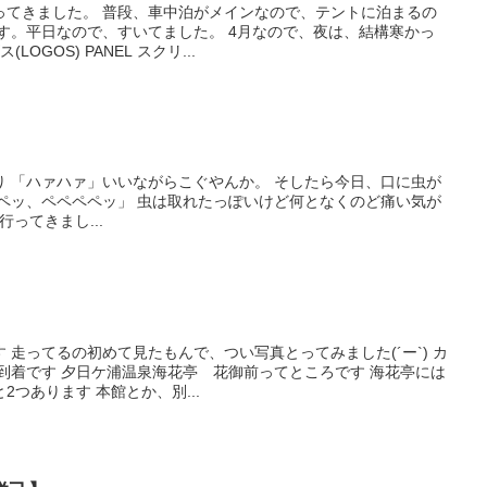
ってきました。 普段、車中泊がメインなので、テントに泊まるの
す。平日なので、すいてました。 4月なので、夜は、結構寒かっ
OGOS) PANEL スクリ...
り 「ハァハァ」いいながらこぐやんか。 そしたら今日、口に虫が
) 「ペペッ、ペペペペッ」 虫は取れたっぽいけど何となくのど痛い気が
修会行ってきまし...
 走ってるの初めて見たもんで、つい写真とってみました(´ー`) カ
到着です 夕日ケ浦温泉海花亭 花御前ってところです 海花亭には
つあります 本館とか、別...