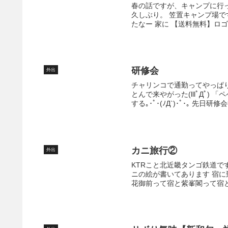
春の話ですが、キャンプに行
久しぶり。 笠置キャンプ場で
たなー 家に 【送料無料】ロゴス(L
研修会
外出
チャリンコで通勤ってやっぱ
とんで来やがった(lllﾟДﾟ
する｡･ﾟ･(ﾉД`)･ﾟ･｡ 先日研
カニ旅行②
外出
KTRこと北近畿タンゴ鉄道です
ニの絵が書いてあります 宿に
花御前って宿と紫峯閣って宿と2