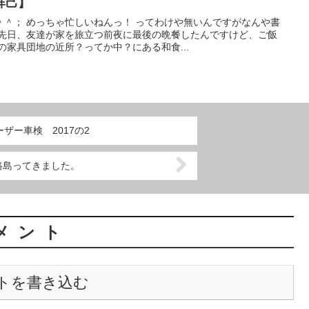
祥己】
＾＾； めっちゃ忙しいねんっ！ ってわけや無いんですがなんや書
 先日、友達が家を旅立つ前夜に最後の晩餐したんですけど、ご飯
の家具団地の近所？ってか中？にある和食...
ザー車検 2017の2
路島ってきました。
メント
トを書き込む