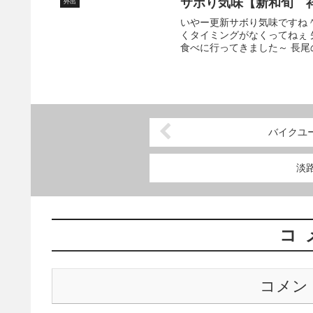
サボり気味【新和旬 
外出
いやー更新サボり気味ですね
くタイミングがなくってねぇ
食べに行ってきました～ 長尾
バイクユー
淡
コ
コメン