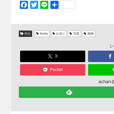
F
T
Li
共
a
wi
n
有
c
tt
e
e
er
外出
family
お泊り
写真
植物
b
o
シ
o
X
k
Pocket
acha