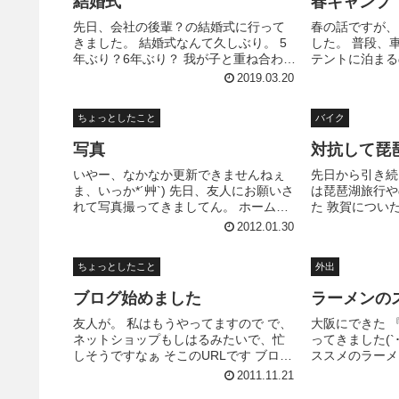
結婚式
春キャンプ
先日、会社の後輩？の結婚式に行って
春の話ですが、
きました。 結婚式なんて久しぶり。 5
した。 普段、
年ぶり？6年ぶり？ 我が子と重ね合わせ
テントに泊まる
てしまって、号泣してしまうやろうか
ンプ場です。平
2019.03.20
ら、ハンカチ確認して持っていこう。
た。 4月なの
とりあえず、衣類は着用できた。 体系
ー 家に 【送料
ちょっとしたこと
バイク
そんなに変わってないんや...
PANEL スクリ..
写真
対抗して琵
いやー、なかなか更新できませんねぇ
先日から引き続
ま、いっか*´艸`) 先日、友人にお願いさ
は琵琶湖旅行や
れて写真撮ってきましてん。 ホームペ
た 敦賀につい
ージに使う写真撮ってんけど、これが
見 昆布館？？
2012.01.30
また、なかなか難しい ふつーに撮るの
なので、のぞき
んは、出来んねんけど、食べ物撮るの
加工工場とお土
ちょっとしたこと
外出
は難しいのよ あっ、食...
布茶飲み放題 昆
ブログ始めました
ラーメンの
友人が。 私はもうやってますので で、
大阪にできた 
ネットショップもしはるみたいで、忙
ってきました(`
しそうですなぁ そこのURLです ブログ
ススメのラーメ
ちょいちょいチェックしようと思って
ーメンと言われ
2011.11.21
ま と、ショップのホームページです は
です にんにく