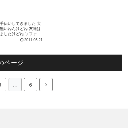
・野菜の量・油の量は
毎年友人達と海に行ってます 今年で何
は...
年...
手伝いしてきました 大
無いねんけどね 友達は
ましたけどね ソファー
む時、家の中の廊下で
2011.05.21
ノブに手挟まれまし
エライ変色してました
り痛いな もしか...
のページ
次
3
…
6
へ