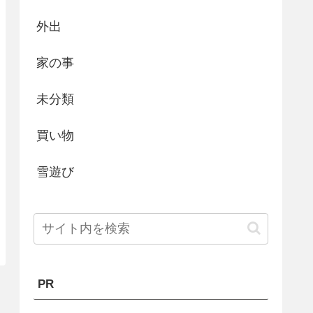
外出
家の事
未分類
買い物
雪遊び
PR