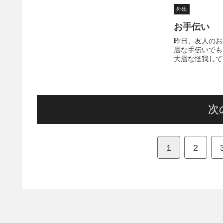
んこ屋さんです そういえば、このとり
けど、麺の硬さ
外出
あえずブログ始めてか...
指定できひんで 私
お手伝い
昨日、友人のお
層な手伝いでも
大層な怪我して
を室内に運び込
ソファーとドア
て、後で見たら
わ ありゃーかな
次
1
2