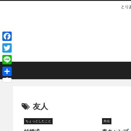
とり
F
a
T
c
w
L
e
i
i
共
b
t
n
有
o
t
e
o
e
友人
k
r
ちょっとしたこと
外出