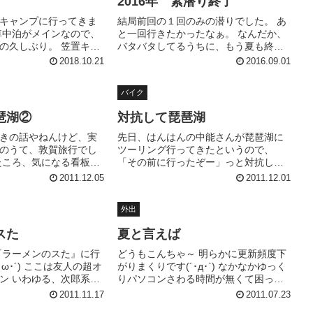
2016年 素潜り終了
キャンプに行ってきま
結局前回の１回のみの潜りでした。 あ
車中泊がメインなので、
と一回行きたかったなぁ。 なんだか、
の久しぶり。 笠置キャ
バタバタしてるうちに、もう夏も終わ
日なので、すいてまし
り。 コオロギが、鳴いてます。 ゆうて
2018.10.21
2016.09.01
で、夜は、結構寒かったな
も、今年の経験を生かし、来年もっと
無料】ロゴス(LOGOS)
頑張ろうと思う。 写真は、今回行った
バイク
.
場所。 太陽照ってるように...
琶湖②
対抗して琵琶湖
きの話やねんけど、実
先日、はんはんの中能さんが琵琶湖に
のうて、敦賀旅行でし
ツーリング行ってきたというので、
たころ、気になる看板発
「その前に行ったぞー」っと対抗して
 初めて聞いたわ せっかく
書いてみることにしましたよ ちなみに
2011.12.05
2011.12.01
に行ってみよっと 昆布
１０月６日に行きました まずは道の駅
産やでした ちなみに昆
琵琶湖大橋米プラザで一息 琵琶湖大橋
外出
布茶アイ...
撮ってみました んで、おうみくん...
スた
夏と言えば
『ラーメンのスた』に行
どうもこんちゃ～ 明らかに更新頻度下
･ω･´) ここは友人の超オ
がりまくりです(´･д･`) なかなかゆっく
ン いわゆる、次郎系ラ
りパソコンさわる時間が無くて困った
るジャンルのラーメン
困ったコマドリ姉妹… 寒いよー｡･ﾟ･(ﾉ
2011.11.17
2011.07.23
の有無は確認してくれる
Д`)･ﾟ･｡ で、夏と言えば、もちろん海！