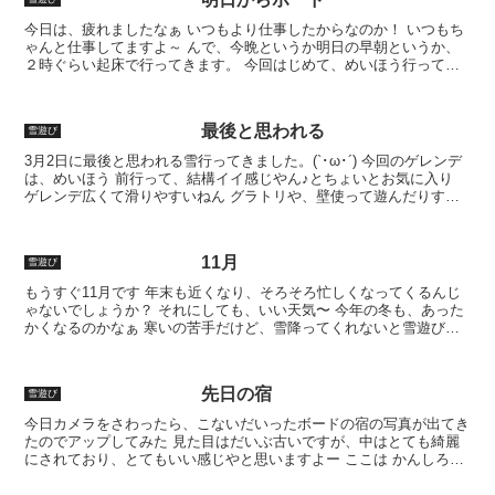
今日は、疲れましたなぁ いつもより仕事したからなのか！ いつもち
ゃんと仕事してますよ～ んで、今晩というか明日の早朝というか、
２時ぐらい起床で行ってきます。 今回はじめて、めいほう行ってき
ます とても長いゲレンデの様で、私のふとももがついて...
最後と思われる
雪遊び
3月2日に最後と思われる雪行ってきました。(`･ω･´) 今回のゲレンデ
は、めいほう 前行って、結構イイ感じやん♪とちょいとお気に入り
ゲレンデ広くて滑りやすいねん グラトリや、壁使って遊んだりする
のにちょうどイイ 高速降りてからがちょいと...
11月
雪遊び
もうすぐ11月です 年末も近くなり、そろそろ忙しくなってくるんじ
ゃないでしょうか？ それにしても、いい天気〜 今年の冬も、あった
かくなるのかなぁ 寒いの苦手だけど、雪降ってくれないと雪遊びが
できない… 今年は何回遊びにいけるかなぁ
先日の宿
雪遊び
今日カメラをさわったら、こないだいったボードの宿の写真が出てき
たのでアップしてみた 見た目はだいぶ古いですが、中はとても綺麗
にされており、とてもいい感じやと思いますよー ここは かんしろう
って民宿です 私的に、レジャーで出かける事の方が多...