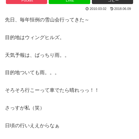
Pocket
LINE
コピー
2010.03.02
2018.06.09
先日、毎年恒例の雪山会行ってきた～
目的地はウィングヒルズ。
天気予報は、ばっちり雨。。
目的地ついても雨。。。
そろそろ行こーって車でたら晴れっっ！！
さっすが私（笑）
日頃の行いええからなぁ