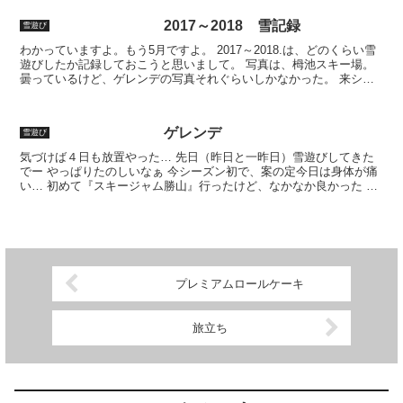
2017～2018 雪記録
雪遊び
わかっていますよ。もう5月ですよ。 2017～2018.は、どのくらい雪
遊びしたか記録しておこうと思いまして。 写真は、栂池スキー場。
曇っているけど、ゲレンデの写真それぐらいしかなかった。 来シー
ズンは、映え写真いっぱい撮ろうとか思ったけど...
ゲレンデ
雪遊び
気づけば４日も放置やった… 先日（昨日と一昨日）雪遊びしてきた
でー やっぱりたのしいなぁ 今シーズン初で、案の定今日は身体が痛
い… 初めて『スキージャム勝山』行ったけど、なかなか良かった イ
イ感じや 日曜・月曜で行ってんけど、日曜日やのにそ...
プレミアムロールケーキ
旅立ち