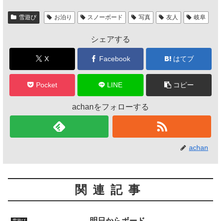
e
er
雪遊び
お泊り
スノーボード
写真
友人
岐阜
b
シェアする
o
o
X
Facebook
はてブ
k
Pocket
LINE
コピー
achanをフォローする
achan
関連記事
明日からボード
雪遊び