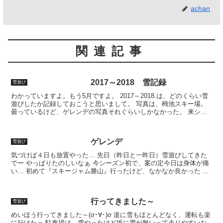
achan
関連記事
2017～2018 雪記録
雪遊び
わかっていますよ。もう5月ですよ。 2017～2018.は、どのくらい雪
遊びしたか記録しておこうと思いまして。 写真は、栂池スキー場。
曇っているけど、ゲレンデの写真それぐらいしかなかった。 来シー
ズンは、映え写真いっぱい撮ろうとか思ったけど...
ゲレンデ
雪遊び
気づけば４日も放置やった… 先日（昨日と一昨日）雪遊びしてきた
でー やっぱりたのしいなぁ 今シーズン初で、案の定今日は身体が痛
い… 初めて『スキージャム勝山』行ったけど、なかなか良かった イ
イ感じや 日曜・月曜で行ってんけど、日曜日やのにそ...
行ってきました～
雪遊び
めいほう行ってきました～(σ･∀･)σ 道に雪もほとんどなく、運転も楽
に行けたっ 駐車場は、雪やったけど坂に雪が無いって走りやすいな