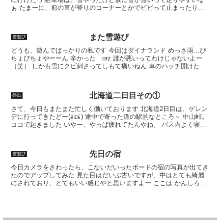
ぁ たまーに、前の車が登りのコーナーとかでビビって止まったりす
ると、 「止まんな！こっちも動かんくなるやろが...
また雪遊び
雪遊び
どうも、遊んでばっかりの私です 今回はダイナランド めっさ雨…び
ちょびちょやーーん 辛かった orz 誰が悪いってわけじゃないよー
（笑） しかも雪にクビ刺さってしもて痛いねん 車のハッチ開けたと
こで頭打って痛いねん 久々にたんこぶ作成しまし...
北海道二日目その①
外出
さて、今日もまたまた忙しく働いております 北海道2日目は、ゲレン
デに行ってきたどー(≧ε≦) 途中で寄った道の駅的なところ～ 中山峠。
ココで起きました いやー、やっぱ疲れてたんやね。 バス内よく寝ま
した んで、中山峠で休憩後は起きてたんや...
先日の宿
雪遊び
今日カメラをさわったら、こないだいったボードの宿の写真が出てき
たのでアップしてみた 見た目はだいぶ古いですが、中はとても綺麗
にされており、とてもいい感じやと思いますよー ここは かんしろう
って民宿です 私的に、レジャーで出かける事の方が多...