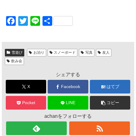
F
T
Li
共
a
wi
n
有
c
tt
e
e
er
雪遊び
お泊り
スノーボード
写真
友人
b
飲み会
o
シェアする
o
k
X
Facebook
はてブ
Pocket
LINE
コピー
achanをフォローする