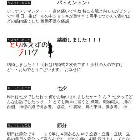
バトミントン♪
ちょっとしたこと
少しナメテマシタ・・・ 身体痛いですね 特に右腕と内モモがピンチ
です 昨日、生ビールの中ジョッキが重すぎて両手でつかんで呑むほ
どの筋肉痛でした 運動不足を痛感
結婚しました！！！
ちょっとしたこと
結婚しました！！ 明日は結婚式２次会です！ 会社の人のですけ
ど･･･ おめでとうございます。 お幸せに
七夕
ちょっとしたこと
昨日は七夕でしたねっ 何かお願いされましたか〜？ ん？ 七夕ってど
んなお話でしたっけ…？ とても簡単に書くと 織姫。織物職人。川の
西側。神様の娘で働き者。 彦星。牛農家。川の東側。働き者。 神様
（織姫の父）の紹介で結婚する。 織姫仕事を辞め...
節分
ちょっとしたこと
明日は節分です って年に４回あるんやで 立春・立夏・立秋・立
冬の前日を節分って言うんです だから年に４回 昔はよくしてたな