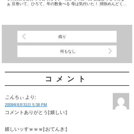
ぁ 豆巻いて、ひろて、年の数食べる 母は気付いた！ 掃除めんどくさ
くなるから、ラッカセイ！ って豆ならなんでもええ...
残り
何もなし
コメント
こんちぃ
より:
2009年8月31日 5:38 PM
コメントありがとう[:嬉しい:]
嬉しいッすｗｗｗ[:おてんき:]