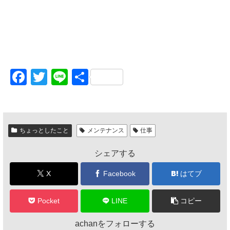
F
T
Li
共
a
wi
n
有
c
tt
e
e
er
ちょっとしたこと
メンテナンス
仕事
b
シェアする
o
o
X
Facebook
はてブ
k
Pocket
LINE
コピー
achanをフォローする