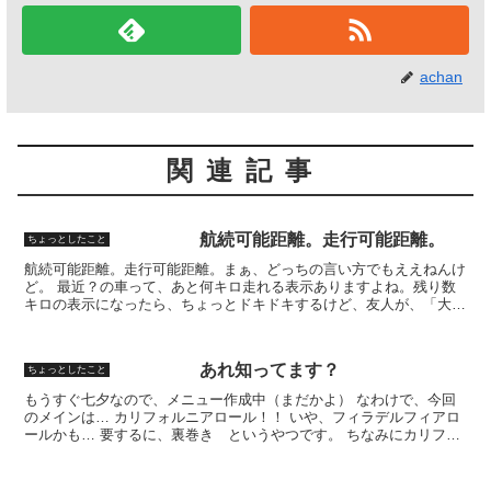
achan
関連記事
航続可能距離。走行可能距離。
ちょっとしたこと
航続可能距離。走行可能距離。まぁ、どっちの言い方でもええねんけ
ど。 最近？の車って、あと何キロ走れる表示ありますよね。残り数
キロの表示になったら、ちょっとドキドキするけど、友人が、「大丈
夫や！そんなんで焦ってどーすんねん。」と、怒るので、走...
あれ知ってます？
ちょっとしたこと
もうすぐ七夕なので、メニュー作成中（まだかよ） なわけで、今回
のメインは… カリフォルニアロール！！ いや、フィラデルフィアロ
ールかも… 要するに、裏巻き というやつです。 ちなみにカリフォ
ルニアとフィラデルフィアの違いを調べてみるとフィラ...