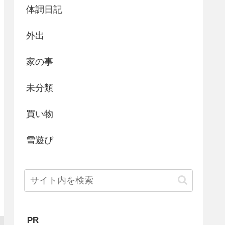
体調日記
外出
家の事
未分類
買い物
雪遊び
PR