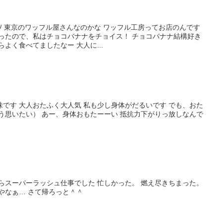
)ﾉ 東京のワッフル屋さんなのかな ワッフル工房ってお店のんです
はったので、私はチョコバナナをチョイス！ チョコバナナ結構好き
よく食べてましたなー 大人に...
です 大人おたふく大人気 私も少し身体がだるいです でも、おた
う思いたい） あー、身体おもたーーい 抵抗力下がりっ放しなんで
らスーパーラッシュ仕事でした 忙しかった。 燃え尽きちまった。
やなぁ… さて帰ろっと＾＾