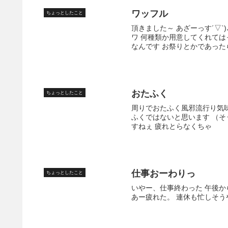
ワッフル
ちょっとしたこと
頂きました～ あざーっす´▽`
ワ 何種類か用意してくれて
なんです お祭りとかであったら
おたふく
ちょっとしたこと
周りでおたふく風邪流行り気味
ふくではないと思います （そ
すねぇ 疲れとらなくちゃ
仕事おーわりっ
ちょっとしたこと
いやー、仕事終わった 午後か
あー疲れた。 連休も忙しそう