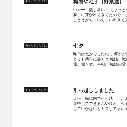
梅雨やねぇ【野菜達】
ちょっとしたこと
いやー、蒸し暑い！ ちょっ
勝手に芽が出てきてたので、
しとうがちょいちょい出来てきま
七夕
ちょっとしたこと
昨日は七夕でしたねっ 何かお
とても簡単に書くと 織姫。織
側。働き者。 神様（織姫の父）
引っ越ししました
ちょっとしたこと
えー、職場内で引っ越ししたよ
集中してできるんやけど、今
していかないとミスしてまいそ