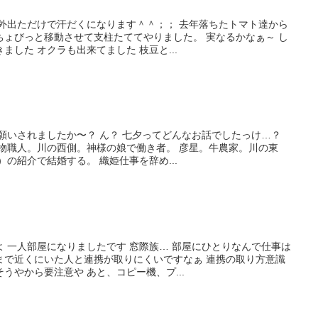
と外出ただけで汗だくになります＾＾；； 去年落ちたトマト達から
ちょびっと移動させて支柱たててやりました。 実なるかなぁ～ し
した オクラも出来てました 枝豆と...
願いされましたか〜？ ん？ 七夕ってどんなお話でしたっけ…？
物職人。川の西側。神様の娘で働き者。 彦星。牛農家。川の東
の紹介で結婚する。 織姫仕事を辞め...
 一人部屋になりましたです 窓際族… 部屋にひとりなんで仕事は
まで近くにいた人と連携が取りにくいですなぁ 連携の取り方意識
うやから要注意や あと、コピー機、プ...