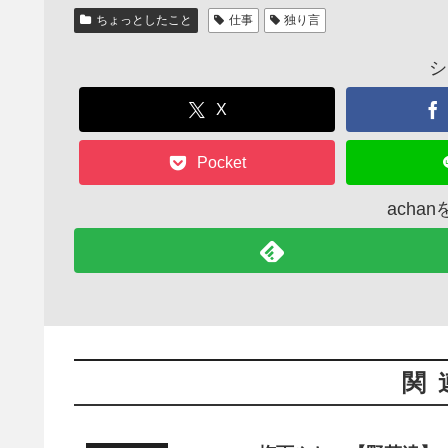
e
er
ちょっとしたこと
仕事
独り言
b
o
シ
o
X
k
Pocket
acha
関