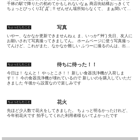
千林の駅で降りたの初めてかもしれないなぁ 商店街結構おっきくて
ちょっとびっくりΣ(ﾟДﾟ; !! ぜんぜん場所知らなくて、 まぁ聞いてて
も迷子になってるやろうけど、 有名なお寿...
写真
ちょっとしたこと
いやー、なかなか更新できませんねぇ ま、いっか*´艸`) 先日、友人に
お願いされて写真撮ってきましてん。 ホームページに使う写真撮っ
てんけど、これがまた、なかなか難しい ふつーに撮るのんは、出来
んねんけど、食べ物撮るのは難しいのよ あっ、食...
待ちに待った！！
ちょっとしたこと
今日は！ なんと！ やっとこさ！！ 新しい食器洗浄機が入荷しま
す！！ 今の食器洗浄機が壊れているので 新しいのを購入していただ
きました 午後から設置なので楽しみです
花火
ちょっとしたこと
先ほど少人数で花火をしてきました。 ちょっと明るかったけれど、
今年初花火です 拍手してくれた利用者様もいてよかったです