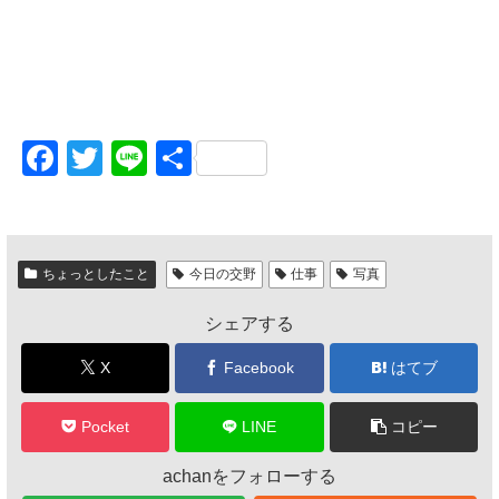
F
T
Li
共
a
wi
n
有
c
tt
e
e
er
ちょっとしたこと
今日の交野
仕事
写真
b
シェアする
o
o
X
Facebook
はてブ
k
Pocket
LINE
コピー
achanをフォローする