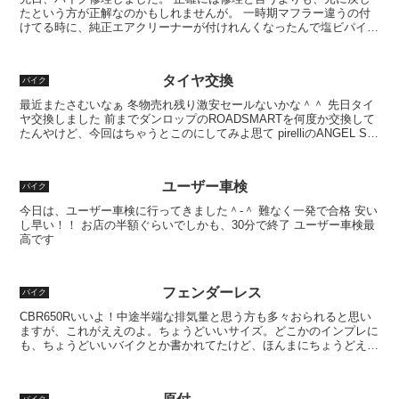
たという方が正解なのかもしれませんが。 一時期マフラー違うの付
けてる時に、純正エアクリーナーが付けれんくなったんで塩ビパイプ
でエアクリ作っててん。 見た目なかなか、気に入っててん...
タイヤ交換
バイク
最近またさむいなぁ 冬物売れ残り激安セールないかな＾＾ 先日タイ
ヤ交換しました 前までダンロップのROADSMARTを何度か交換して
たんやけど、今回はちゃうとこのにしてみよ思て pirelliのANGEL ST
ってやつ 真ん中られへんの斜線...
ユーザー車検
バイク
今日は、ユーザー車検に行ってきました＾-＾ 難なく一発で合格 安い
し早い！！ お店の半額ぐらいでしかも、30分で終了 ユーザー車検最
高です
フェンダーレス
バイク
CBR650Rいいよ！中途半端な排気量と思う方も多々おられると思い
ますが、これがええのよ。ちょうどいいサイズ。どこかのインプレに
も、ちょうどいいバイクとか書かれてたけど、ほんまにちょうどええ
ねん。サイズ、足つき、パワー。いい感じです。といっ...
バイク