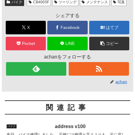
バイク
CB400SF
ツーリング
メンテナンス
写真
b
シェアする
o
o
X
Facebook
はてブ
k
Pocket
LINE
コピー
achanをフォローする
achan
関連記事
address v100
バイク
先日、バイク修理しました。 正確には修理と言うよりも、元に戻し