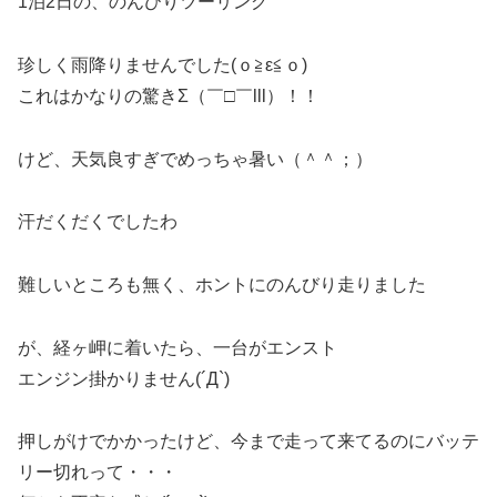
1泊2日の、のんびりツーリング
珍しく雨降りませんでした(ｏ≧ε≦ｏ)
これはかなりの驚きΣ（￣□￣lll）！！
けど、天気良すぎでめっちゃ暑い（＾＾；）
汗だくだくでしたわ
難しいところも無く、ホントにのんびり走りました
が、経ヶ岬に着いたら、一台がエンスト
エンジン掛かりません(´Д`)
押しがけでかかったけど、今まで走って来てるのにバッテ
リー切れって・・・