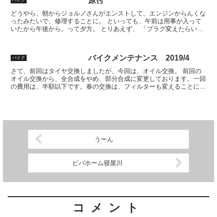
原付
どうやら、朝からジョルノさんがエンストして、エンジンからんくな
ったみたいで、修理することに。 といっても、午前は用事が入って
いたから午後から。って夕方。 とりあえず、 「プラグ変えたらいけ
んちゃうん！」 みたいな。 取り出したら、すんごい劣...
バイクメンテナンス 2019/4
バイク
さて、前回はタイヤ交換しましたが、今回は、オイル交換。 前回の
オイル交換から、全合成をやめ、部分合成に変更しております。一回
の費用は、半額以下です。春の交換は、フィルターも変えることにし
ています。アマゾンで1000円。 タイヤ交換の時に、店...
うーん
ビバホーム寝屋川
コメント