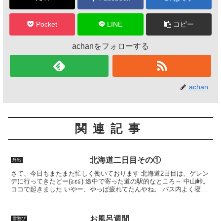
k
Pocket
LINE
コピー
achanをフォローする
achan
関連記事
北海道二日目その①
外出
さて、今日もまたまた忙しく働いております 北海道2日目は、ゲレン
デに行ってきたどー(≧ε≦) 途中で寄った道の駅的なところ～ 中山峠。
ココで起きました いやー、やっぱ疲れてたんやね。 バス内よく寝ま
した んで、中山峠で休憩後は起きてたんや...
お風呂週間
雪遊び