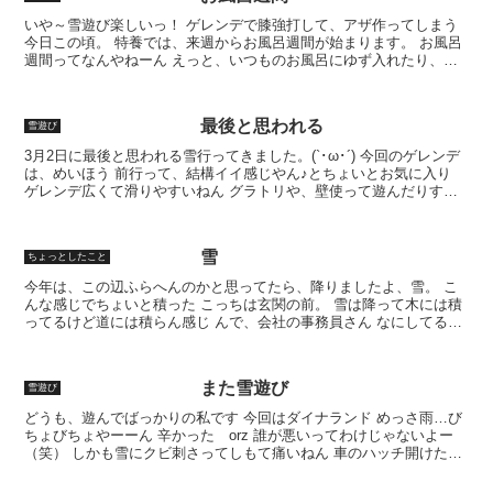
いや～雪遊び楽しいっ！ ゲレンデで膝強打して、アザ作ってしまう
今日この頃。 特養では、来週からお風呂週間が始まります。 お風呂
週間ってなんやねーん えっと、いつものお風呂にゆず入れたり、ミ
カンや入浴剤を入れてお風呂を楽しんでいただこう って...
最後と思われる
雪遊び
3月2日に最後と思われる雪行ってきました。(`･ω･´) 今回のゲレンデ
は、めいほう 前行って、結構イイ感じやん♪とちょいとお気に入り
ゲレンデ広くて滑りやすいねん グラトリや、壁使って遊んだりする
のにちょうどイイ 高速降りてからがちょいと...
雪
ちょっとしたこと
今年は、この辺ふらへんのかと思ってたら、降りましたよ、雪。 こ
んな感じでちょいと積った こっちは玄関の前。 雪は降って木には積
ってるけど道には積らん感じ んで、会社の事務員さん なにしてるで
しょう？ すんごい想像できてまうな そうです、雪だ...
また雪遊び
雪遊び
どうも、遊んでばっかりの私です 今回はダイナランド めっさ雨…び
ちょびちょやーーん 辛かった orz 誰が悪いってわけじゃないよー
（笑） しかも雪にクビ刺さってしもて痛いねん 車のハッチ開けたと
こで頭打って痛いねん 久々にたんこぶ作成しまし...