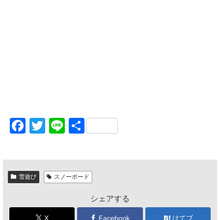
F
T
Li
共
a
wi
n
有
c
tt
e
e
er
雪遊び
スノーボード
b
シェアする
o
o
X
Facebook
はてブ