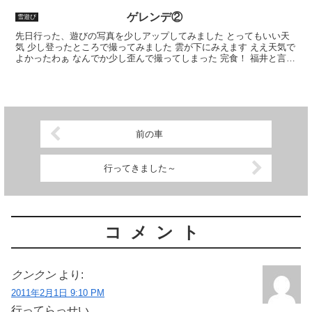
ゲレンデ②
雪遊び
先日行った、遊びの写真を少しアップしてみました とってもいい天
気 少し登ったところで撮ってみました 雲が下にみえます ええ天気で
よかったわぁ なんでか少し歪んで撮ってしまった 完食！ 福井と言え
ばソースかつ丼！ 食べる前に撮ればよかった 一...
前の車
行ってきました～
コメント
クンクン
より:
2011年2月1日 9:10 PM
行ってらっせい