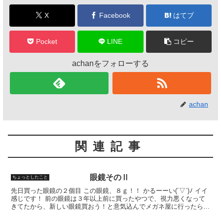
o
k
X
Facebook
はてブ
Pocket
LINE
コピー
achanをフォローする
achan
関連記事
眼鏡そのⅡ
ちょっとしたこと
先日買った眼鏡の２個目 この眼鏡、８ｇ！！ かるーーい(´▽`)ﾉ イイ
感じです！ 前の眼鏡は３年以上前に買ったやつで、視力悪くなって
きてたから、新しい眼鏡買おう！と意気込んでメガネ屋に行ったら視
力そないに変わって無かったわ 左目は少し下が...