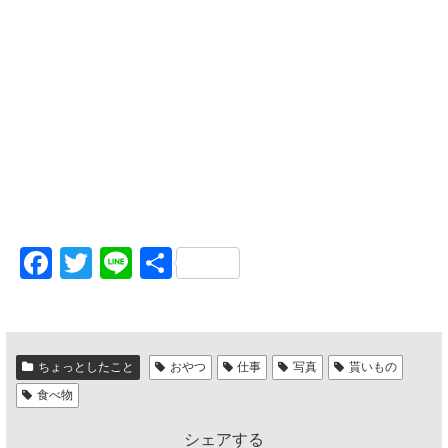
F
T
Li
共
a
wi
n
有
c
tt
e
e
er
ちょっとしたこと
おやつ
仕事
写真
貰いもの
b
食べ物
o
シェアする