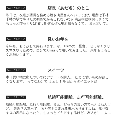
店長（あだ名）のとこ
ちょっとしたこと
昨日は、友達が店長を務める焼き肉屋さんへいってきた 場所は千林
千林の駅で降りたの初めてかもしれないなぁ 商店街結構おっきくて
ちょっとびっくりΣ(ﾟДﾟ; !! ぜんぜん場所知らなくて、 まぁ聞いてて
も迷子になってるやろうけど、 有名なお寿...
良いお年を
ちょっとしたこと
今年も、もう少しで終わります。が、12/25の、昼食。 せっかくクリ
スマスやったので、自分でXmasって書いてみました。 来年もよろし
くお願いします。
スイーツ
ちょっとしたこと
本日買い物に出たついでにデザートを購入。 たまに甘いものが欲し
くなります。 ってなわけで よぉし！ 明日からダイエットだ
航続可能距離。走行可能距離。
ちょっとしたこと
航続可能距離。走行可能距離。まぁ、どっちの言い方でもええねんけ
ど。 最近？の車って、あと何キロ走れる表示ありますよね。残り数
キロの表示になったら、ちょっとドキドキするけど、友人が、「大丈
夫や！そんなんで焦ってどーすんねん。」と、怒るので、走...