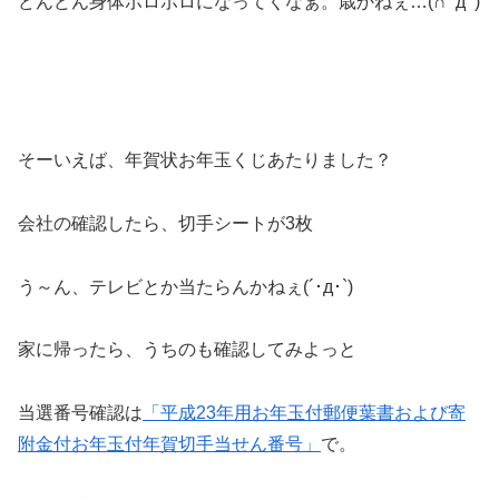
どんどん身体ボロボロになってくなぁ。歳かねぇ…(∩ﾟдﾟ)
そーいえば、年賀状お年玉くじあたりました？
会社の確認したら、切手シートが3枚
う～ん、テレビとか当たらんかねぇ(´･д･`)
家に帰ったら、うちのも確認してみよっと
当選番号確認は
「平成23年用お年玉付郵便葉書および寄
附金付お年玉付年賀切手当せん番号」
で。