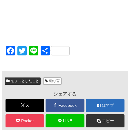
F
T
Li
共
a
wi
n
有
c
tt
e
e
er
ちょっとしたこと
独り言
b
シェアする
o
o
X
Facebook
はてブ
k
Pocket
LINE
コピー