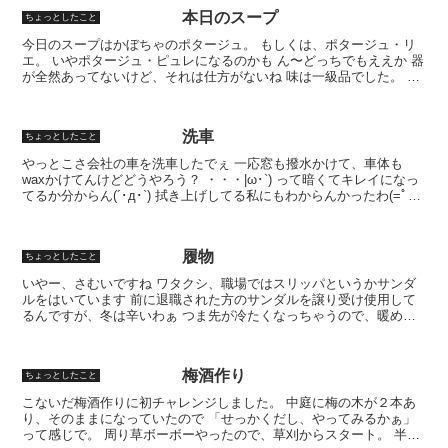
本日のスープ
ちょっとしたこと
今日のスープはかぼちゃのポタージュ。 もしくは、ポタージュ・リ
エ。 いやポタージュ・ピュレになるのかも ん〜どっちでもええか 器
が全然あってないけど、それは仕方がないね 味は一級品でした。 お
いしかった
洗車
ちょっとしたこと
やっとこさ会社の車を洗車したでぇ 一応窓も撥水かけて、車体も
waxかけてんけどどうやろう？ ・・・|ω･`) って暗くてキレイになっ
てるか分からん(´･д･`) 拭き上げしてる私にもわからんかったわ(=ﾟ
ωﾟ)ﾉ
履物
ちょっとしたこと
いやー、さむいですね ワタクシ、職場ではスリッパというかサンダ
ルをはいています 前に退職された方のサンダルを譲り受け使用して
るんですが、冬は辛いわぁ つま先が冷たくなっちゃうので、暖めな
がら仕事してます 何度か靴に履き替えようかと思ったんや...
梅酒作り
ちょっとしたこと
こないだ梅酒作りに初チャレンジしました。 中庭に梅の木が２本あ
り、そのままになっていたので 「せっかくだし、やってみるかぁ」
って感じで。 周り草ボーボーやったので、草刈からスタート。 半分