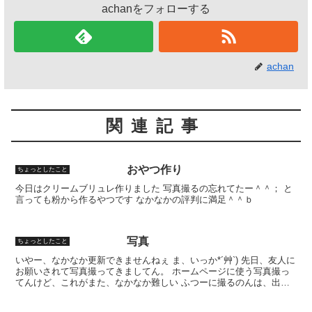
achanをフォローする
achan
関連記事
おやつ作り
ちょっとしたこと
今日はクリームブリュレ作りました 写真撮るの忘れてたー＾＾； と
言っても粉から作るやつです なかなかの評判に満足＾＾ｂ
写真
ちょっとしたこと
いやー、なかなか更新できませんねぇ ま、いっか*´艸`) 先日、友人に
お願いされて写真撮ってきましてん。 ホームページに使う写真撮っ
てんけど、これがまた、なかなか難しい ふつーに撮るのんは、出来
んねんけど、食べ物撮るのは難しいのよ あっ、食...