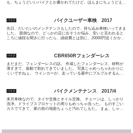
も、ちょうどいいバイクとか書かれてたけど、ほんまにちょうどええ
ねん。サイズ、足つき、パワー。いい感じです。といっ...
バイクユーザー車検 2017
バイク
先日、だいたいのメンテナンスもしたので、持ち込み車検いってきま
した。 面倒なので、どっかの店に出そうか悩み、安いと言われると
ころに値段を聞きに行ったら、諸経費とは別に、20000円近くかかる
との事。 値段を聞きに行っても、○○円～しか教えて...
CBR650Rフェンダーレス
バイク
まだまだ、フェンダーレスの話。 作成したフェンダーレス、材料が
薄すぎて、振動で割れてきていました。 写真じゃめっちゃわかりに
くいですねぇ。 ウインカーが、走っている最中にプルプルするんや
ろね。なので再度作成しました。厚みは、2mm以上がおす...
バイクメンテナンス 2017/4
バイク
来月車検なので、タイヤ交換とオイル交換。 チェーンは、しっかり
洗浄。ドライブスプロケットの周りもめっちゃ洗った。 ものすごい
カスでてきて、家の前の地面ちょっと汚れてしもた。 まぁ、しゃぁ
ないね。 走行距離は、っと 45000Kmね。最近通勤...