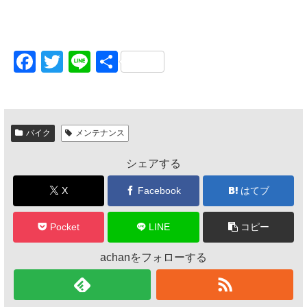
F
T
Li
共
a
wi
n
有
c
tt
e
e
er
バイク
メンテナンス
b
シェアする
o
o
X
Facebook
はてブ
k
Pocket
LINE
コピー
achanをフォローする