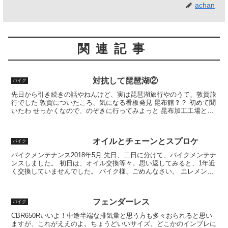
achan
関連記事
対抗して琵琶湖②
バイク
先日から引き続きの話やねんけど、実は琵琶湖旅行やのうて、敦賀旅
行でした 敦賀についたころ、気になる看板発見 昆布館？？ 初めて聞
いたわ せっかくなので、のぞきに行ってみよっと 昆布加工工場とお
土産やでした ちなみに昆布茶飲み放題 昆布茶アイ...
オイルとチェーンとスプロケ
バイク
バイクメンテナンス2018年5月 先日、二日に分けて、バイクメンテナ
ンスしました。 初日は、オイル交換等々。思い返してみると、1年近
く交換していませんでした。 バイク様、ごめんなさい。 エレメント
も交換して、リフレッシュ。だいたいネットで4...
フェンダーレス
バイク
CBR650Rいいよ！中途半端な排気量と思う方も多々おられると思い
ますが、これがええのよ。ちょうどいいサイズ。どこかのインプレに