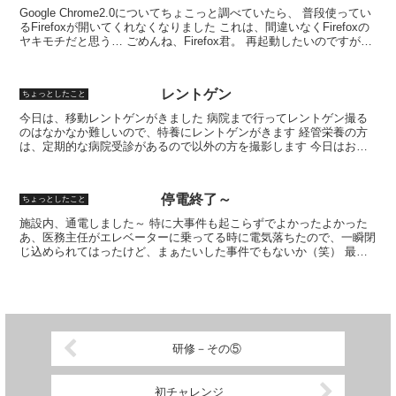
Google Chrome2.0についてちょこっと調べていたら、 普段使ってい
るFirefoxが開いてくれなくなりました これは、間違いなくFirefoxの
ヤキモチだと思う… ごめんね、Firefox君。 再起動したいのですが、
現在写真印刷...
レントゲン
ちょっとしたこと
今日は、移動レントゲンがきました 病院まで行ってレントゲン撮る
のはなかなか難しいので、特養にレントゲンがきます 経管栄養の方
は、定期的な病院受診があるので以外の方を撮影します 今日はお布
団の入れ替えもあり、スタッフが多かったのでサクッっとみ...
停電終了～
ちょっとしたこと
施設内、通電しました～ 特に大事件も起こらずでよかったよかった
あ、医務主任がエレベーターに乗ってる時に電気落ちたので、一瞬閉
じ込められてはったけど、まぁたいした事件でもないか（笑） 最近
実家で、ダイハードみたので、ちょっと思い出した。 な...
研修－その⑤
初チャレンジ