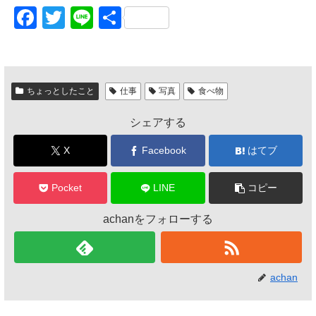
F
T
Li
共
a
wi
n
有
c
tt
e
e
er
ちょっとしたこと
仕事
写真
食べ物
b
シェアする
o
o
X
Facebook
はてブ
k
Pocket
LINE
コピー
achanをフォローする
achan