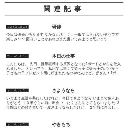
関連記事
研修
ちょっとしたこと
今日は研修があります なかなか珍しく、一般では入れないそうです
楽しみ〜〜 面白いことがあればまた書いてみようと思います
本日の仕事
ちょっとしたこと
こんにちは。 先日、携帯破壊する原因となったJボードとやらを仕入
れました。 といっても、私用では無くて姪っ子に姪っ子のパパから
子どもの日プレゼント用に頼まれたものやねんけど、皆さん！Jボー
ドする時は携帯電話を後ろのポケットに入れるのはやめま...
さようなら
ちょっとしたこと
いままで生活を共にしたけれど、今日でさようなら いままで色々あ
りがとう １０年ぐらい前に出会い、たくさん助けてもらいました ３
年間ほどの付き合いで一度さようならしたけど、 ２年前に再会した
あなたに私は助けられました。 けれど今日でさようなら...
やきもち
ちょっとしたこと