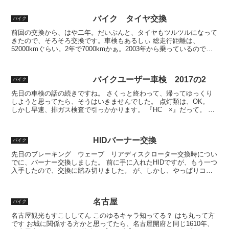
バイク タイヤ交換
バイク
前回の交換から、はや二年。だいぶんと、タイヤもツルツルになって
きたので、そろそろ交換です。車検もあるしぃ 総走行距離は、
52000kmぐらい。2年で7000kmかぁ。2003年から乗っているので、
もう16年になります。年間平均走行距離325...
バイクユーザー車検 2017の2
バイク
先日の車検の話の続きですね。 さくっと終わって、帰ってゆっくり
しようと思ってたら、そうはいきませんでした。 点灯類は、OK。
しかし早速、排ガス検査で引っかかります。 『HC ×』だって。 あ
ー、昔も引っかかったことあるわ。アイドリング低い...
HIDバーナー交換
バイク
先日のブレーキング ウェーブ リアディスクローター交換時につい
でに、バーナー交換しました。 前に手に入れたHIDですが、もう一つ
入手したので、交換に踏み切りました。 が、しかし、やっぱりコネ
クタ違うやん。 もー、切ってつないじゃえ～ 切りま...
名古屋
バイク
名古屋観光もすこししてん このゆるキャラ知ってる？ はち丸って方
です お城に関係する方かと思ってたら、名古屋開府と同じ1610年、