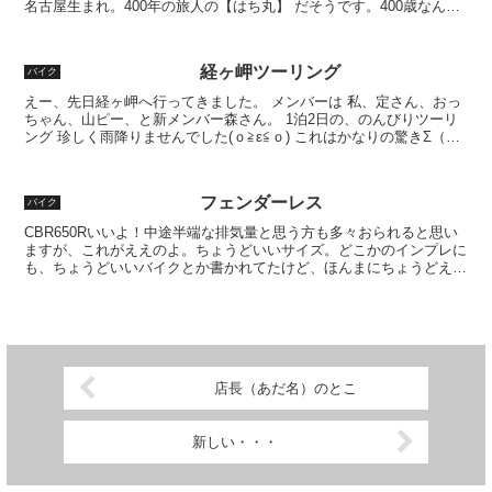
名古屋生まれ。400年の旅人の【はち丸】 だそうです。400歳なんで
すね 写真撮ったら、ちょんまげの先が見きれ...
経ヶ岬ツーリング
バイク
えー、先日経ヶ岬へ行ってきました。 メンバーは 私、定さん、おっ
ちゃん、山ピー、と新メンバー森さん。 1泊2日の、のんびりツーリ
ング 珍しく雨降りませんでした(ｏ≧ε≦ｏ) これはかなりの驚きΣ（￣
□￣lll）！！ けど、天気良すぎでめっち...
フェンダーレス
バイク
CBR650Rいいよ！中途半端な排気量と思う方も多々おられると思い
ますが、これがええのよ。ちょうどいいサイズ。どこかのインプレに
も、ちょうどいいバイクとか書かれてたけど、ほんまにちょうどええ
ねん。サイズ、足つき、パワー。いい感じです。といっ...
店長（あだ名）のとこ
新しい・・・