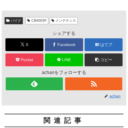
c
tt
e
e
er
バイク
CB400SF
メンテナンス
b
シェアする
o
o
X
Facebook
はてブ
k
Pocket
LINE
コピー
achanをフォローする
achan
関連記事