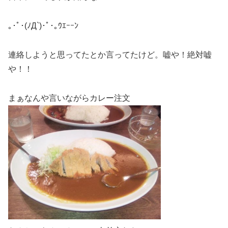
｡･ﾟ･(ﾉД`)･ﾟ･｡ｳｴｰｰﾝ
連絡しようと思ってたとか言ってたけど。嘘や！絶対嘘
や！！
まぁなんや言いながらカレー注文