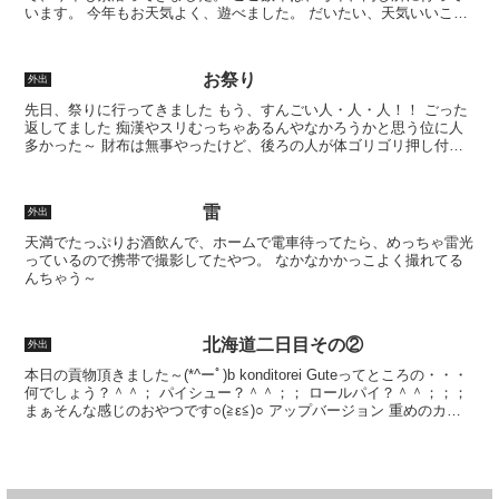
います。 今年もお天気よく、遊べました。 だいたい、天気いいこと
が多い。 普段の行いがええのよ。 さて、釣果？ですが、...
お祭り
外出
先日、祭りに行ってきました もう、すんごい人・人・人！！ ごった
返してました 痴漢やスリむっちゃあるんやなかろうかと思う位に人
多かった～ 財布は無事やったけど、後ろの人が体ゴリゴリ押し付け
てきて お前はチカンかっ！って思いながら人ごみにもみ...
雷
外出
天満でたっぷりお酒飲んで、ホームで電車待ってたら、めっちゃ雷光
っているので携帯で撮影してたやつ。 なかなかかっこよく撮れてる
んちゃう～
北海道二日目その②
外出
本日の貢物頂きました～(*^ーﾟ)b konditorei Guteってところの・・・
何でしょう？＾＾； パイシュー？＾＾；； ロールパイ？＾＾；；；
まぁそんな感じのおやつです○(≧ε≦)○ アップバージョン 重めのカス
タードで、しっか...