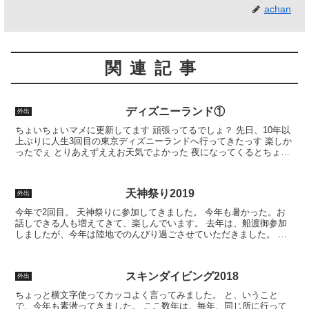
achan
関連記事
ディズニーランド①
外出
ちょいちょいマメに更新してます 頑張ってるでしょ？ 先日、10年以
上ぶりに人生3回目の東京ディズニーランドへ行ってきたっす 楽しか
ったでぇ とりあえずええお天気でよかった 夜になってくるとちょい
と崩れてしまったけど… 私がお出かけしたら雨降...
天神祭り2019
外出
今年で2回目。 天神祭りに参加してきました。 今年も暑かった。お
話しできる人も増えてきて、楽しんでいます。 去年は、船渡御参加
しましたが、今年は陸地でのんびり過ごさせていただきました。 前
回は、借り物の浴衣で参加しましたが、今年は、ちゃんと...
スキンダイビング2018
外出
ちょっと横文字使ってカッコよく言ってみました。 と、いうこと
で、今年も素潜ってきました。 ここ数年は、毎年、同じ所に行って