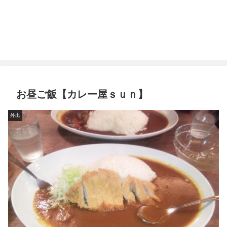
お昼ご飯【カレー屋ｓｕｎ】
外出