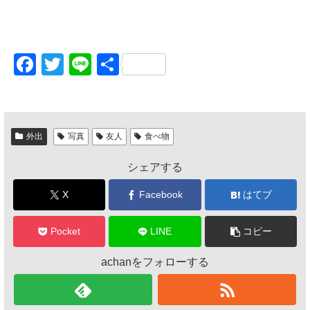
F
T
Li
共
a
wi
n
有
c
tt
e
e
er
外出
写真
友人
食べ物
b
シェアする
o
o
X
Facebook
はてブ
k
Pocket
LINE
コピー
achanをフォローする