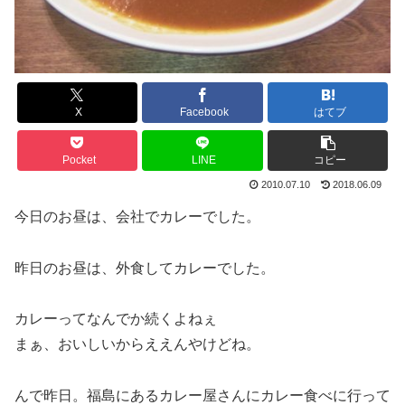
X
Facebook
はてブ
Pocket
LINE
コピー
2010.07.10
2018.06.09
今日のお昼は、会社でカレーでした。
昨日のお昼は、外食してカレーでした。
カレーってなんでか続くよねぇ
まぁ、おいしいからええんやけどね。
んで昨日。福島にあるカレー屋さんにカレー食べに行って