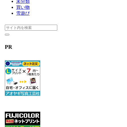
未分類
買い物
雪遊び
PR