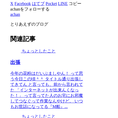
X
Facebook
はてブ
Pocket
LINE
コピー
achanをフォローする
achan
とりあえずのブログ
関連記事
ちょっとしたこと
出張
今年の花粉はだいぶましやん！ って思
う今日この頃＾＾ タイトル通り出張し
てきてん と言っても、前から言われて
た 「インターネットが出来んくなっ
た！」 って言ってた人のお宅にお邪魔
してつなぐって作業なんやけど。 いつ
もお世話になってる『M船』...
ちょっとしたこと