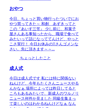
おやつ
今日、ちょっと買い物行ったついでにお
やつ買ってきた～ 和創 あずきってと
この『あいす三笠』 少し前に、和菓子
屋さんある事知ったから、職場で食べて
みたいって話になっててんけど、やっと
こさ実行！ 今日お休みのTさんゴメンな
さい。先に頂きます～～...
ちょっとしたこと
成人式
今日は成人式です 私には特に関係ない
ねんけど、今年もたくさんニュースやる
んかなぁ 場所によっては昨日してると
ころもあるみたいで、新成人のワルノリ
ニュース何件か見ました 同級生集まっ
て楽しいのはわかるねんけどなぁ なん