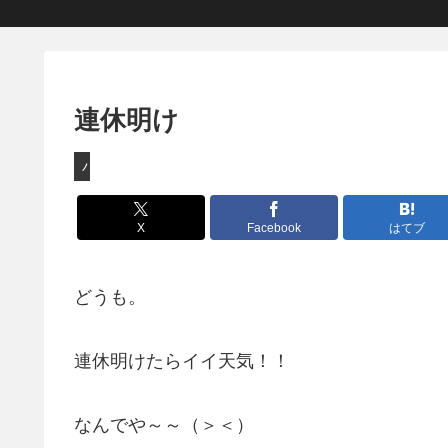
連休明け
バイク
X
Facebook
はてブ
どうも。
連休明けたらイイ天気！！
なんでや～～（＞＜）