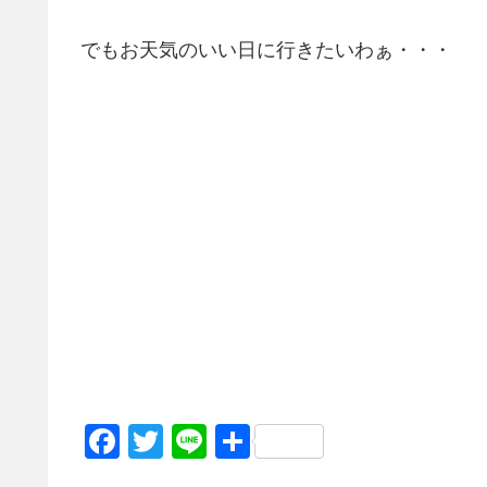
でもお天気のいい日に行きたいわぁ・・・
F
T
Li
共
a
wi
n
有