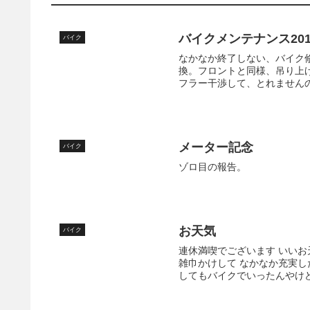
バイクメンテナンス2019
バイク
なかなか終了しない、バイク
換。フロントと同様、吊り上
フラー干渉して、とれませんの
メーター記念
バイク
ゾロ目の報告。
お天気
バイク
連休満喫でございます いいお
雑巾かけして なかなか充実し
してもバイクでいったんやけど