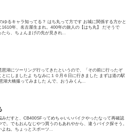
のゆるキャラ知ってる？ はち丸って方です お城に関係する方かと
1610年、名古屋生まれ。400年の旅人の【はち丸】 だそうで
ったら、ちょんまげの先が見きれ...
琵琶湖にツーリング行ってきたというので、「その前に行ったぞ
ことにしましたよ ちなみに１０月６日に行きました まずは道の駅
琶湖大橋撮ってみました んで、おうみくん...
る
みだすと、CB400SFってめちゃいいバイクやったなって再確認
やで。でもおんなじやつ買うのもあれやから、違うバイク探そう。
こいいよね。ちょっとスポーツ...