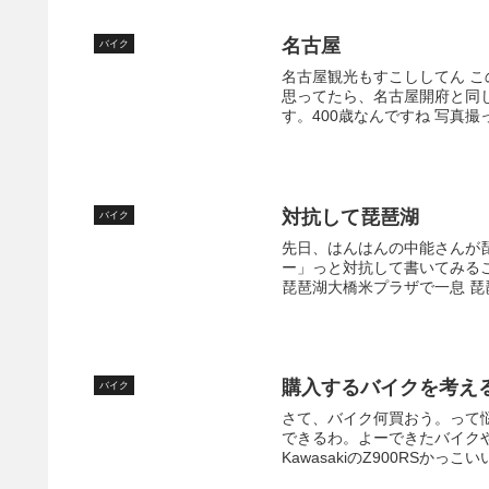
名古屋
バイク
名古屋観光もすこししてん こ
思ってたら、名古屋開府と同じ
す。400歳なんですね 写真撮
対抗して琵琶湖
バイク
先日、はんはんの中能さんが
ー」っと対抗して書いてみる
琵琶湖大橋米プラザで一息 琵
購入するバイクを考え
バイク
さて、バイク何買おう。って悩
できるわ。よーできたバイク
KawasakiのZ900RSかっ