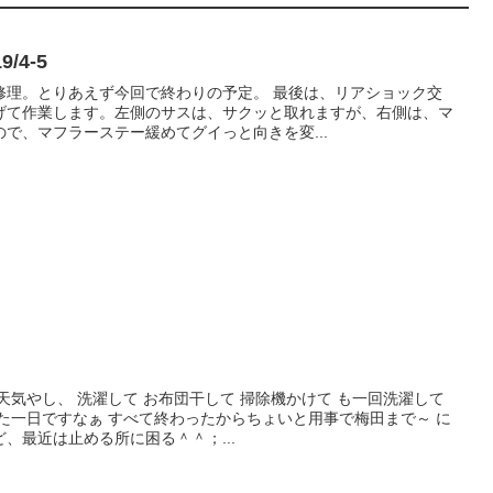
/4-5
修理。とりあえず今回で終わりの予定。 最後は、リアショック交
げて作業します。左側のサスは、サクッと取れますが、右側は、マ
で、マフラーステー緩めてグイっと向きを変...
天気やし、 洗濯して お布団干して 掃除機かけて も一回洗濯して
た一日ですなぁ すべて終わったからちょいと用事で梅田まで～ に
、最近は止める所に困る＾＾；...