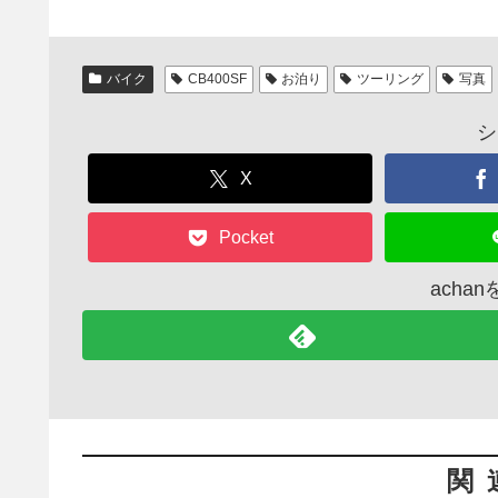
c
tt
e
e
er
バイク
CB400SF
お泊り
ツーリング
写真
b
o
シ
o
X
k
Pocket
acha
関