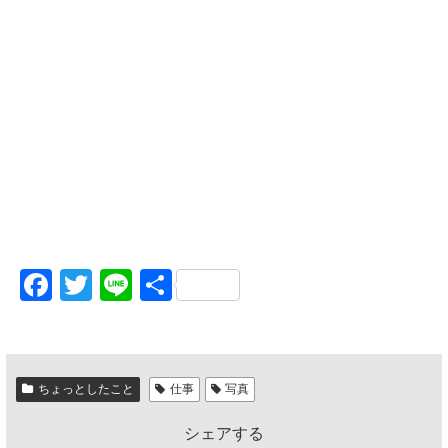
F
T
Li
共
a
wi
n
有
c
tt
e
e
er
ちょっとしたこと
仕事
写真
b
シェアする
o