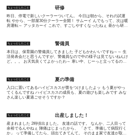
研修
ちょっとしたこと
昨日、停電で新しいクーラーついてん。 今日は朝から、それの試運
転 やから、一部屋30分クーラー全開！ サムーイ んでもって、次は暖
房運転～ アッタカーイ これで、すごしやすくなったねぇ 昼から研修
や～ 堺まで行ってきます(=ﾟωﾟ)ﾉ
警備員
ちょっとしたこと
本日は、保育園の警備員してきました 子どもかわいいですね～～ 生
活発表会だと思うんですが、警備員なので中の様子は見てないねんけ
ど。。。 お天気良くてよかったわ～ 寒い中、じーっと立ってるのホ
ントに辛いねん＾＾； 今年は椅子も用意してくれてい...
夏の準備
ちょっとしたこと
入口に置いてあるハイビスカスが蕾をつけましたよッ もう夏がやっ
てくるんですね ハイビスカスの成長も、夏の遊びも楽しみです みな
さん楽しい夏過ごせそうですか？
出産しました！
ちょっとしたこと
産まれました 2時頃出ました。 友達の話です。 なんか、二人目って
余裕でるんやねぇ 陣痛はじまったから、 「さて、準備して病院行く
か」 って準備してたら、頭出てきてんて。 そのまま家で友達が取り