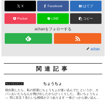
o
X
Facebook
はてブ
k
Pocket
LINE
コピー
achanをフォローする
achan
関連記事
ちょうちょ
ちょっとしたこと
朝出勤したら、私の部屋にちょうちょが迷い込んでた というか、カ
バンおいたらなんか飛び出したからびっくりした。 黒いちょうちょ
↓↓ 羽に目玉？見たいな模様が２つあります 一体どっから迷い込んだ
のかな 無事逃がせて一段落。 今日も一日がんばりま...