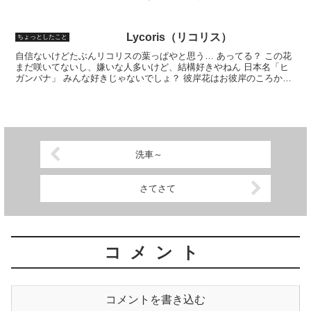
あげたらしい。 ちょっとすごくなーーい！？ 夫...
Lycoris（リコリス）
ちょっとしたこと
自信ないけどたぶんリコリスの葉っぱやと思う… あってる？ この花
まだ咲いてないし、嫌いな人多いけど、結構好きやねん 日本名「ヒ
ガンバナ」 みんな好きじゃないでしょ？ 彼岸花はお彼岸のころから
開花するから彼岸花ってことのよう タイトルに付けた...
洗車～
さてさて
コメント
コメントを書き込む