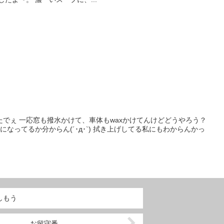
でぇ 一応窓も撥水かけて、車体もwaxかけてんけどどうやろう？
イになってるか分からん(´･д･`) 拭き上げしてる私にもわからんかっ
しもう
お留守番