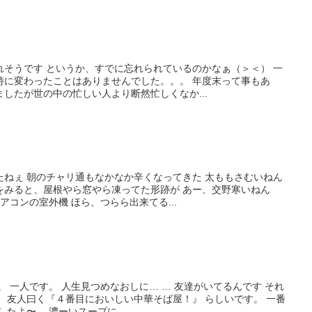
れそうです というか、すでに忘れられているのかなぁ（＞＜） 一
特に変わったことはありませんでした。。。 年度末って事もあ
したが世の中の忙しい人より断然忙しくなか...
たねぇ 朝のチャリ通もなかなか辛くなってきた 太ももさむいねん
をみると、屋根やら窓やら凍ってた形跡が あー、交野寒いねん
アコンの室外機 ほら、つらら出来てる...
。 一人です。 人生見つめなおしに… … 友達がいてるんです それ
 友人曰く『４番目においしい中華そば屋！』 らしいです。 一番
たよ〜。 濃ーいスープに、...