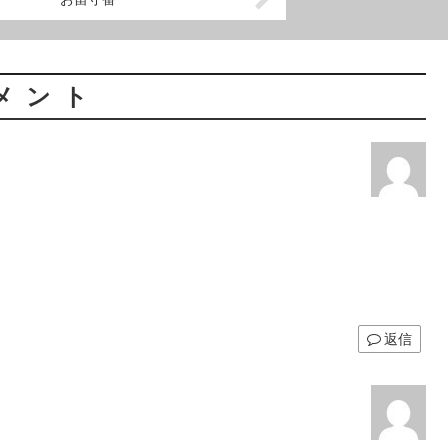
メント
返信