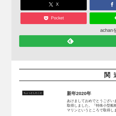
o
X
k
Pocket
acha
関
新年2020年
ちょっとしたこと
あけましておめでとうござい
取得しました。『特殊小型船
マリンというところで取得しま