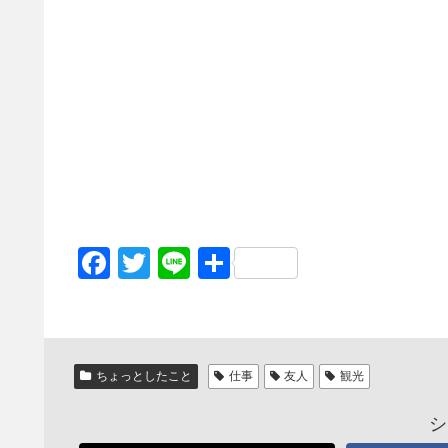
F
T
Li
共
a
wi
n
有
c
tt
e
e
er
ちょっとしたこと
仕事
友人
観光
b
o
シ