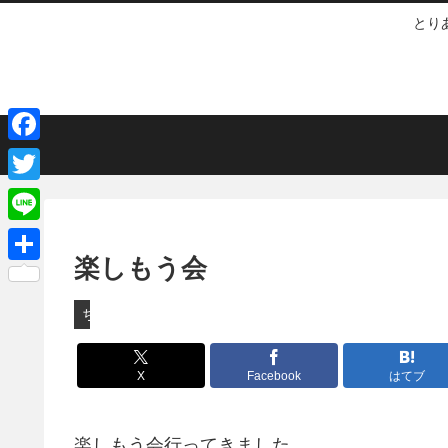
とり
F
a
T
c
w
L
e
i
楽しもう会
i
共
b
t
n
有
ちょっとしたこと
o
t
e
o
e
X
Facebook
はてブ
k
r
楽しもう会行ってきました