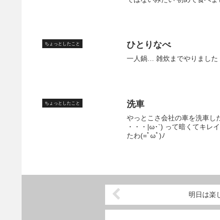
ひとりなべ
ちょっとしたこと
一人鍋… 雑炊までやりました
洗車
ちょっとしたこと
やっとこさ会社の車を洗車した
・・・|ω･`) って暗くてキレ
たわ(=ﾟωﾟ)ﾉ
明日は楽