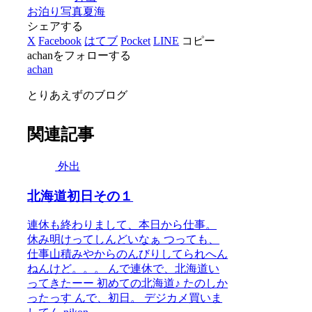
有
お泊り
写真
夏
海
シェアする
X
Facebook
はてブ
Pocket
LINE
コピー
achanをフォローする
achan
とりあえずのブログ
関連記事
外出
北海道初日その１
連休も終わりまして、本日から仕事。
休み明けってしんどいなぁ つっても、
仕事山積みやからのんびりしてられへん
ねんけど。。。 んで連休で、北海道い
ってきたーー 初めての北海道♪ たのしか
ったっす んで、初日。 デジカメ買いま