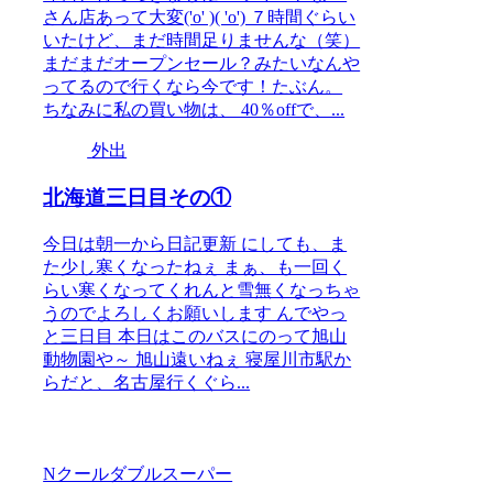
さん店あって大変('o' )( 'o') ７時間ぐらい
いたけど、まだ時間足りませんな（笑）
まだまだオープンセール？みたいなんや
ってるので行くなら今です！たぶん。
ちなみに私の買い物は、 40％offで、...
外出
北海道三日目その①
今日は朝一から日記更新 にしても、ま
た少し寒くなったねぇ まぁ、も一回く
らい寒くなってくれんと雪無くなっちゃ
うのでよろしくお願いします んでやっ
と三日目 本日はこのバスにのって旭山
動物園や～ 旭山遠いねぇ 寝屋川市駅か
らだと、名古屋行くぐら...
Nクールダブルスーパー