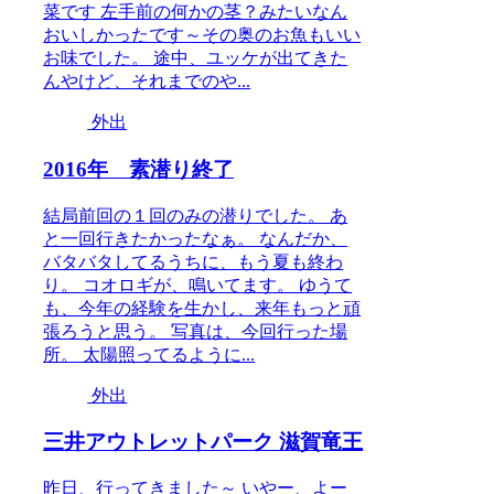
菜です 左手前の何かの茎？みたいなん
おいしかったです～その奥のお魚もいい
お味でした。 途中、ユッケが出てきた
んやけど、それまでのや...
外出
2016年 素潜り終了
結局前回の１回のみの潜りでした。 あ
と一回行きたかったなぁ。 なんだか、
バタバタしてるうちに、もう夏も終わ
り。 コオロギが、鳴いてます。 ゆうて
も、今年の経験を生かし、来年もっと頑
張ろうと思う。 写真は、今回行った場
所。 太陽照ってるように...
外出
三井アウトレットパーク 滋賀竜王
昨日、行ってきました～ いやー、よー