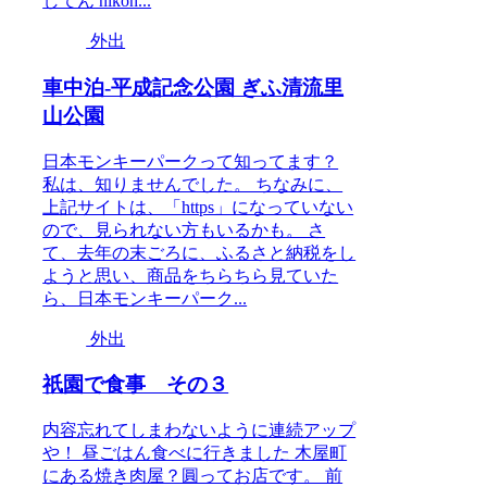
してん nikon...
外出
車中泊-平成記念公園 ぎふ清流里
山公園
日本モンキーパークって知ってます？
私は、知りませんでした。 ちなみに、
上記サイトは、「https」になっていない
ので、見られない方もいるかも。 さ
て、去年の末ごろに、ふるさと納税をし
ようと思い、商品をちらちら見ていた
ら、日本モンキーパーク...
外出
祇園で食事 その３
内容忘れてしまわないように連続アップ
や！ 昼ごはん食べに行きました 木屋町
にある焼き肉屋？圓ってお店です。 前