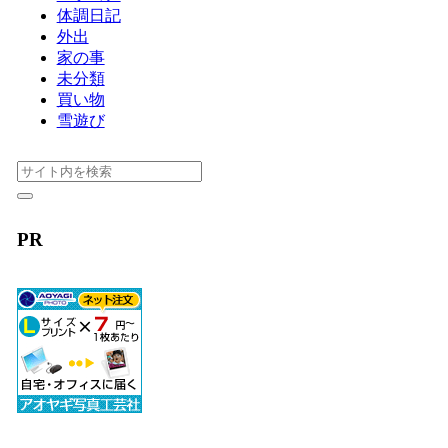
体調日記
外出
家の事
未分類
買い物
雪遊び
PR