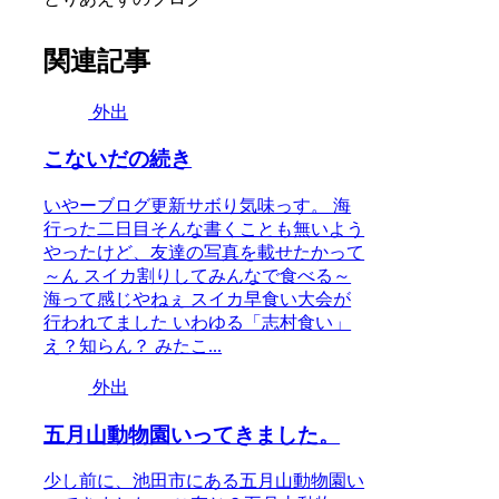
関連記事
外出
こないだの続き
いやーブログ更新サボり気味っす。 海
行った二日目そんな書くことも無いよう
やったけど、友達の写真を載せたかって
～ん スイカ割りしてみんなで食べる～
海って感じやねぇ スイカ早食い大会が
行われてました いわゆる「志村食い」
え？知らん？ みたこ...
外出
五月山動物園いってきました。
少し前に、池田市にある五月山動物園い