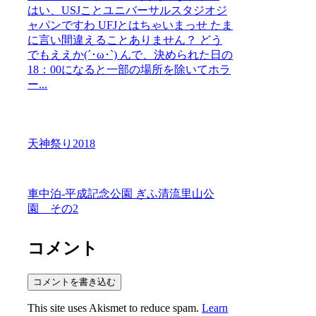
はい、USJことユニバーサルスタジオジ
ャパンですわ UFJとはちゃいまっせ たま
に言い間違えることありません？ どう
でもええか(´･ω･`) んで、決められた日の
18：00になると一部の場所を除いてホラ
ー...
天神祭り2018
車中泊-平成記念公園 ぎふ清流里山公
園 その2
コメント
コメントを書き込む
This site uses Akismet to reduce spam.
Learn