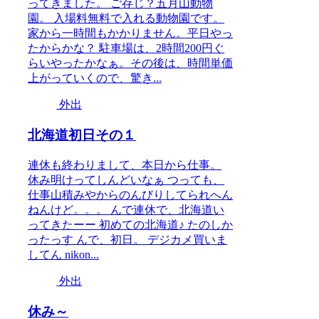
ってきました。 ご存じ？五月山動物
園。 入場料無料で入れる動物園です。
家から一時間もかかりません。平日やっ
たからかな？ 駐車場は、2時間200円ぐ
らいやったかなぁ。その後は、時間単価
上がっていくので、驚き...
外出
北海道初日その１
連休も終わりまして、本日から仕事。
休み明けってしんどいなぁ つっても、
仕事山積みやからのんびりしてられへん
ねんけど。。。 んで連休で、北海道い
ってきたーー 初めての北海道♪ たのしか
ったっす んで、初日。 デジカメ買いま
してん nikon...
外出
休み～