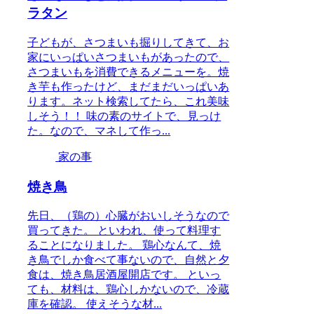
ラタン
子どもが、さつまいも掘りしてきて、お
家にいっぱいさつまいもがあったので、
さつまいもを消費できるメニューを。焼
き芋も作ったけど、まだまだいっぱいあ
ります。ネット検索してたら、これ美味
しそう！！ 味の素のサイトで、見っけ
た。なので、マネして作っ...
家の事
焼き鳥
先日、（鶏の）心臓がおいしそうなので
買ってきた。 といわれ、使って料理す
ることになりました。 鶏心なんて、焼
き鳥でしか食べて事ないので、自然と夕
食は、焼き鳥居酒屋開店です。 といっ
ても、材料は、鶏心しかないので、冷蔵
庫を確認。 使えそうな材...