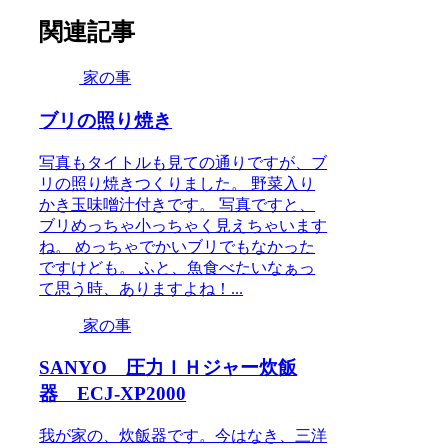
関連記事
家の事
ブリの照り焼き
写真もタイトルも見ての通りですが、ブ
リの照り焼きつくりました。 野菜入り
かき玉味噌汁付きです。 写真ですと、
ブリめっちゃ小っちゃく見えちゃいます
ね。 めっちゃでかいブリでもなかった
ですけども。 ふと、魚食べたいなぁっ
て思う時、ありますよね！...
家の事
SANYO 圧力ＩＨジャー炊飯
器 ECJ-XP2000
我が家の、炊飯器です。今はなき、三洋