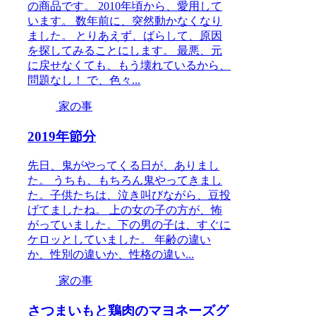
の商品です。 2010年頃から、愛用して
います。 数年前に、突然動かなくなり
ました。 とりあえず、ばらして、原因
を探してみることにします。 最悪、元
に戻せなくても、もう壊れているから、
問題なし！ で、色々...
家の事
2019年節分
先日、鬼がやってくる日が、ありまし
た。 うちも、もちろん鬼やってきまし
た。子供たちは、泣き叫びながら、豆投
げてましたね。 上の女の子の方が、怖
がっていました。下の男の子は、すぐに
ケロッとしていました。 年齢の違い
か、性別の違いか、性格の違い...
家の事
さつまいもと鶏肉のマヨネーズグ