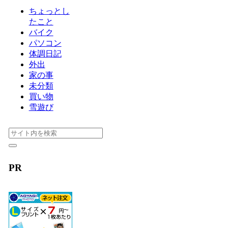
ちょっとし
たこと
バイク
パソコン
体調日記
外出
家の事
未分類
買い物
雪遊び
PR