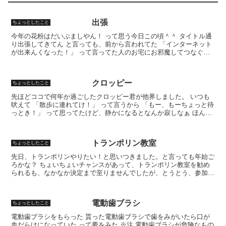
出張
ちょっとしたこと
今年の花粉はだいぶましやん！ って思う今日この頃＾＾ タイトル通
り出張してきてん と言っても、前から言われてた 「インターネット
が出来んくなった！」 って言ってた人のお宅にお邪魔してつなぐっ
て作業なんやけど。 いつもお世話になってる『M船』...
クロッピー
ちょっとしたこと
先ほどココで何年か過ごしたクロッピー君が他界しました。 いつも
吠えて 「散歩に連れてけ！」 って言うから 「もー、もーちょっと待
っとき！」 って思ってたけど、静かになるとなんか寂しなぁ ほんの
少し前まで、息してたのに、 息してない！ と呼ば...
トランポリン教室
ちょっとしたこと
先日、トランポリンやりたい！と思いつきました。と言っても年始ご
ろかな？ ちょいちょいチャンスがあって、トランポリン教室を勧め
られるも、なかなか決定まで至りませんでしたが、とうとう、参加す
ることに決めました。 3ヶ月間で10回で6・7千円。週...
電動歯ブラシ
ちょっとしたこと
電動歯ブラシをもらった 貰った電動歯ブラシで歯をみがいたら口が
血だらけになっていた って夢をみた ※注 電動歯ブラシが危険なもの