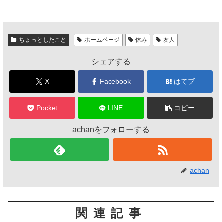
a
wi
n
有
c
tt
e
e
er
ちょっとしたこと
ホームページ
休み
友人
b
シェアする
o
o
X
Facebook
はてブ
k
Pocket
LINE
コピー
achanをフォローする
achan
関連記事