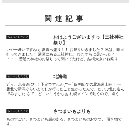
関連記事
おはようございますっ【三社神社
ちょっとしたこと
祭り】
いやー暑いですねぇ 夏真っ盛り！！ お祭りいきました？ 私は、昨日
行ってきました！ 港区にある三社神社。 ひたすらに暑かった＾
＾；； 普通の神社のお祭りって聞いてたけど、結構大きいお祭りや
んっ 最近の屋台っていろんなのあるねぇ。 ハシマキっ...
北海道
ちょっとしたこと
近々、北海道に行く予定ですねん(*^ーﾟ)b 初めての北海道上陸！ 一
番北で新潟ぐらいまでしか行ったこと無かったんで、だいぶ北に進ん
でみました さて、どこいこうかなぁ 札幌メインで動くので、遠くに
は行かないけどおいしいご飯屋さん行きたいわー...
さつまいもよりも
ちょっとしたこと
ものすごい、さつまいも感のある、さつまいものおやつ。 頂き物で
す。