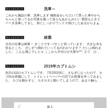
洗車～
ちょっとしたこと
これから施設の車、洗車します 補助金をいただいて買った車やから
ちゃんと使ってるか写真を撮って送らなあかんみたい 普段もときど
ーーき洗車してるし、前にしっかりワックス掛けしたあるからまぁま
ぁキレイなんやけど一応洗車。 フォトコンテスト的なもの...
林業
ちょっとしたこと
今日の仕事は林業！ きこりです バサッと切っています。 大きな木を
切るところ。 少しずつ倒れていってるのわかります？ だいぶ倒れま
した。 こんな感じでしたｗ ここから片付けが大変や^^; さて、ひと
汗かきに行くかっ
2019年カブトムシ
ちょっとしたこと
先日の話のカブトムシです。 7月20日頃に、さなぎになったので、カ
ゴ内を綺麗にして、トイレットペーパーの芯でお部屋を作ってみまし
た。 カゴを動かすと、カタカタと動いてしまうので、あまり触らな
いようにしておきましょう。 ここまでくるのにも、周...
新人