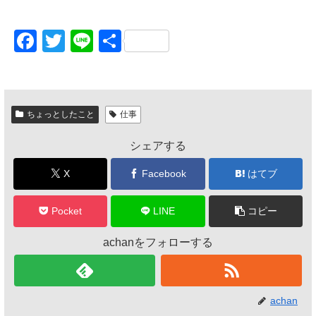
F
T
Li
共
a
wi
n
有
c
tt
e
e
er
ちょっとしたこと
仕事
b
シェアする
o
o
X
Facebook
はてブ
k
Pocket
LINE
コピー
achanをフォローする
achan