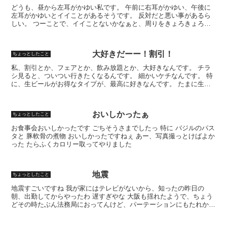
どうも、昼から左耳がかゆい私です。 午前に右耳がかゆい、午後に
左耳がかゆいとイイことがあるそうです。 反対だと悪い事があるら
しい。 つーことで、イイことないかなぁと、周りをきょろきょろし
てますｗ 雨多くなってきましたねぇ 雨がたくさん降る前...
大好きだーー！割引！
ちょっとしたこと
私、割引とか、フェアとか、飲み放題とか、大好きなんです。 チラ
シ見ると、ついつい行きたくなるんです。 細かいケチなんです。 特
に、生ビールがお得なタイプが、最高に好きなんです。 たまに生ビ
ール（淡麗）とか書いてあるやつは、許せませんけど。 ...
おいしかったぁ
ちょっとしたこと
お食事会おいしかったです ごちそうさまでしたっ 特に バジルのパス
タと 豚軟骨の煮物 おいしかったですねぇ あー、写真撮っとけばよか
った たらふくカロリー取ってやりました
地震
ちょっとしたこと
地震すごいですね 我が家にはテレビがないから、知ったの昨日の
朝、出勤してからやったわ 遅すぎやな 大阪も揺れたようで、ちょう
どその時たぶん法務局におってんけど、パーテーションにもたれかか
ってて 「なんや、不安定なパーテーションやなぁ」 って...