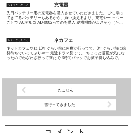
充電器
ちょっとしたこと
先日バッテリー用の充電器を購入させていただきました。 少し弱っ
てきてるバッテリーもあるから、買い換えるより、充電やー っつー
ことで ACデルコ AD-0002ってのを購入 結構機能がよさそう（たぶ
ん＾＾；） バッテリーチャージャーの自動OF...
ネカフェ
ちょっとしたこと
ネットカフェやね 10年ぐらい前に何度か行ってて、3年ぐらい前に始
発待ちでいってぶりやー 最近ドラマ見てて。 ちょっと漫画が気にな
ったのでわざわざ行って来たで 3時間パックでお菓子持ち込みで。
ドリンク3杯ぐらいしか飲めんかったわ＾＾； も...
たこせん
雪行ってきました
コメント