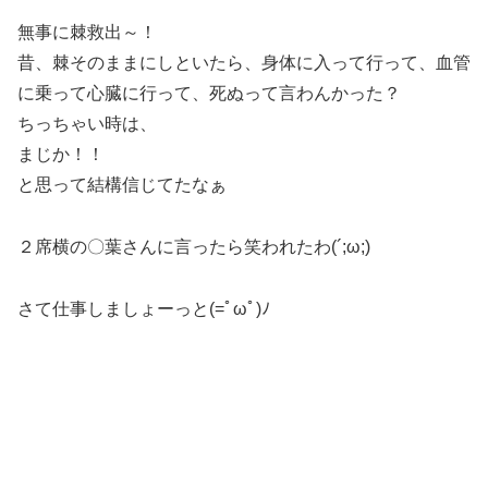
無事に棘救出～！
昔、棘そのままにしといたら、身体に入って行って、血管
に乗って心臓に行って、死ぬって言わんかった？
ちっちゃい時は、
まじか！！
と思って結構信じてたなぁ
２席横の〇葉さんに言ったら笑われたわ(´;ω;)
さて仕事しましょーっと(=ﾟωﾟ)ﾉ