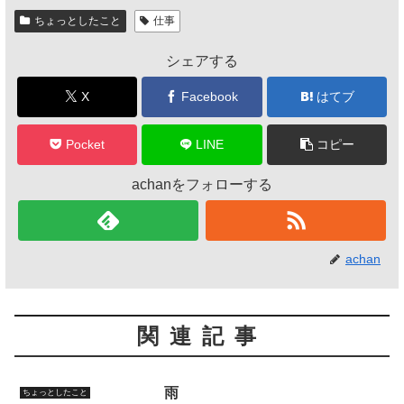
e
er
ちょっとしたこと
仕事
b
シェアする
o
o
X
Facebook
はてブ
k
Pocket
LINE
コピー
achanをフォローする
achan
関連記事
雨
ちょっとしたこと