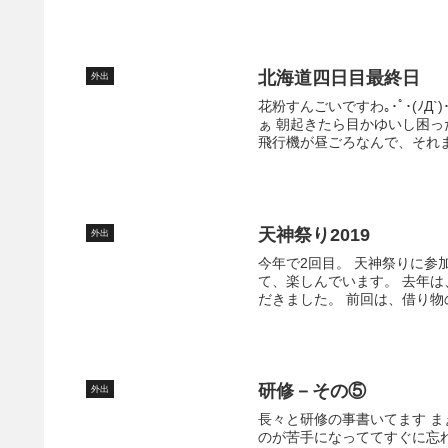
北海道四日目最終日
外出
花粉すんごいですわ｡･ﾟ･(ﾉ
ぁ 朝起きたら目かゆいし困った
飛行機が昼ごろなんで、それま
天神祭り2019
外出
今年で2回目。 天神祭りに参
て、楽しんでいます。 去年
だきました。 前回は、借り物
研修－その⑤
外出
長々と研修の事書いてます 
のが苦手になっててすぐに忘