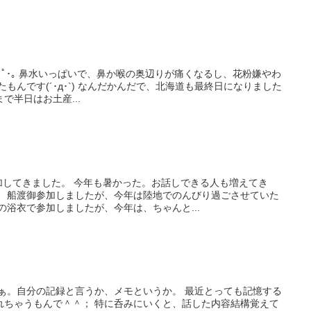
Д`)･ﾟ･｡ 鼻水いっぱいで、鼻か喉の奥辺りが痛くなるし、花粉嫌やわ
もんです(´･д･`) なんだかんだで、北海道も最終日になりました
で半日はお土産...
加してきました。 今年も暑かった。お話しできる人も増えてき
は、船渡御参加しましたが、今年は陸地でのんびり過ごさせていた
の浴衣で参加しましたが、今年は、ちゃんと...
まぁ。自分の記録と言うか、メモというか。 最近とっても記憶する
れちゃうもんで＾＾； 特に呑みにいくと、話した内容結構覚えて