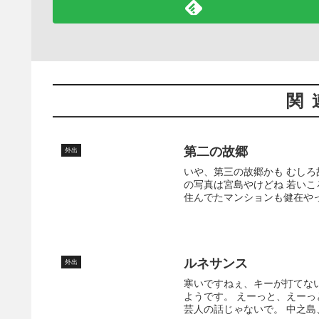
関
第二の故郷
外出
いや、第三の故郷かも むしろ
の写真は宮島やけどね 若いこ
住んでたマンションも健在やっ
ルネサンス
外出
寒いですねぇ、キーが打てな
ようです。 えーっと、えー
芸人の話じゃないで。 中之島、