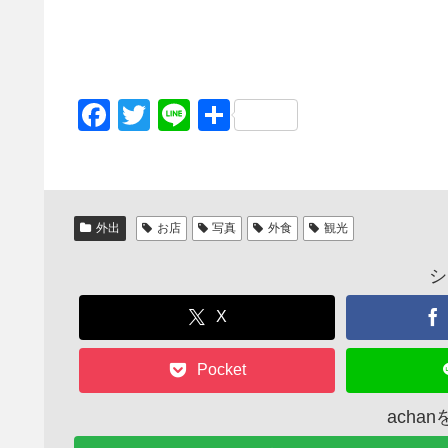
F
T
Li
共
a
wi
n
有
c
tt
e
e
er
外出
お店
写真
外食
観光
b
o
シ
o
X
k
Pocket
acha