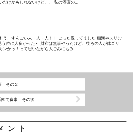
だけかもしれないけど。。 私の酒癖の...
もう、すんごい人・人・人！！ ごった返してました 痴漢やスリむ
思う位に人多かった～ 財布は無事やったけど、後ろの人が体ゴリ
カンかっ！って思いながら人ごみにもみ...
事 その２
祇園で食事 その後
メント