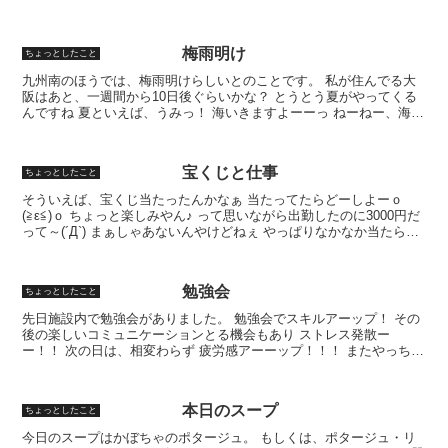
ントに辛いねん＾＾； 今年は椅子も用意してくれてい...
梅雨明け
ちょっとしたこと
九州南のほうでは、梅雨明けらしいとのことです。 私が住んでる大
阪はあと、一週間から10日後ぐらいかな？ とうとう夏がやってくる
んですね 夏といえば、うみっ！ 海いきますよーーっ ねーねー、海い
こーやーー そ・れ・と… お祭りに行きたいです
宝くじと仕事
ちょっとしたこと
そういえば、宝くじ当たったんかなぁ 当たってたらどーしよーｏ
(≧ε≦)ｏ ちょっと楽しみやん♪ って思いながら出勤したのに3000円だ
って～(´Д`) まぁしゃあないんやけどねぇ やっぱりなかなか当たらん
ねぇ なんやかんやと、忙しく働いてお...
勉強会
ちょっとしたこと
先日施設内で勉強会がありました。 勉強会でスキルアーップ！ その
後の楽しいコミュニケーションとる機会もあり ストレス発散ー
ー！！ 次の日は、相変わらず 疲労感アーーップ！！！ またやっちま
った…orz
本日のスープ
ちょっとしたこと
今日のスープはかぼちゃのポタージュ。 もしくは、ポタージュ・リ