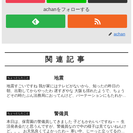
achanをフォローする
achan
関連記事
地震
ちょっとしたこと
地震すごいですね 我が家にはテレビがないから、知ったの昨日の
朝、出勤してからやったわ 遅すぎやな 大阪も揺れたようで、ちょう
どその時たぶん法務局におってんけど、パーテーションにもたれかか
ってて 「なんや、不安定なパーテーションやなぁ」 って...
警備員
ちょっとしたこと
本日は、保育園の警備員してきました 子どもかわいいですね～～ 生
活発表会だと思うんですが、警備員なので中の様子は見てないねんけ
ど。。。 お天気良くてよかったわ～ 寒い中、じーっと立ってるのホ