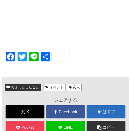
F
T
Li
共
a
wi
n
有
c
tt
e
e
er
ちょっとしたこと
イベント
友人
b
シェアする
o
o
X
Facebook
はてブ
k
Pocket
LINE
コピー