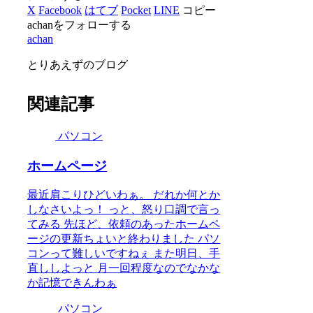
X
Facebook
はてブ
Pocket
LINE
コピー
achanをフォローする
achan
とりあえずのブログ
関連記事
パソコン
ホームページ
最近肩こりひどいわぁ。 だれか何とか
しなさいよっ！ っと、怒り口調で言っ
てみる 先ほど、依頼のあったホームペ
ージの更新ちょいと終わりました パソ
コンって難しいですねぇ また明日、手
直ししよっと 月一回程度なのでなかな
か記憶できんわぁ
パソコン