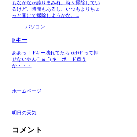
もなかなか誇りまみれ。時々掃除してい
るけど、時間もあるし、いつもよりちょ
っと開けて掃除しようかな。...
パソコン
Fキー
ああっ！ Fキー壊れてたら ctrl+F って押
せないやん(´･ω･`) キーボード買う
か・・・
ホームページ
明日の天気
コメント