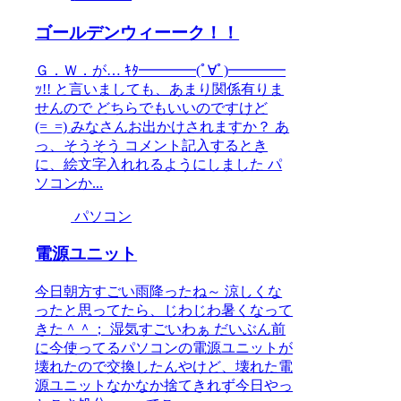
ゴールデンウィーーク！！
Ｇ．Ｗ．が… ｷﾀ━━━━(ﾟ∀ﾟ)━━━━
ｯ!! と言いましても、あまり関係有りま
せんので どちらでもいいのですけど
(=_=) みなさんお出かけされますか？ あ
っ、そうそう コメント記入するとき
に、絵文字入れれるようにしました パ
ソコンか...
パソコン
電源ユニット
今日朝方すごい雨降ったね～ 涼しくな
ったと思ってたら、じわじわ暑くなって
きた＾＾； 湿気すごいわぁ だいぶん前
に今使ってるパソコンの電源ユニットが
壊れたので交換したんやけど、壊れた電
源ユニットなかなか捨てきれず今日やっ