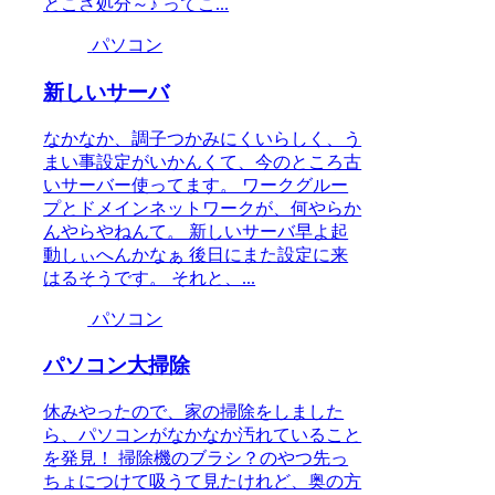
とこさ処分～♪ ってこ...
パソコン
新しいサーバ
なかなか、調子つかみにくいらしく、う
まい事設定がいかんくて、今のところ古
いサーバー使ってます。 ワークグルー
プとドメインネットワークが、何やらか
んやらやねんて。 新しいサーバ早よ起
動しぃへんかなぁ 後日にまた設定に来
はるそうです。 それと、...
パソコン
パソコン大掃除
休みやったので、家の掃除をしました
ら、パソコンがなかなか汚れていること
を発見！ 掃除機のブラシ？のやつ先っ
ちょにつけて吸うて見たけれど、奥の方