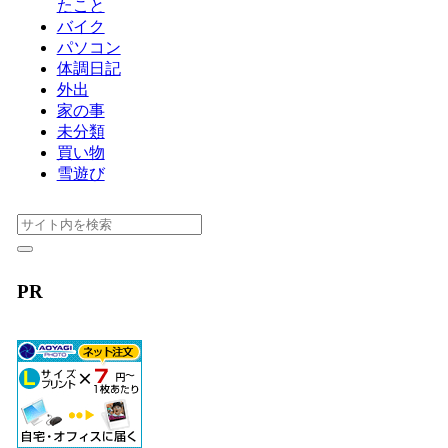
たこと
バイク
パソコン
体調日記
外出
家の事
未分類
買い物
雪遊び
PR