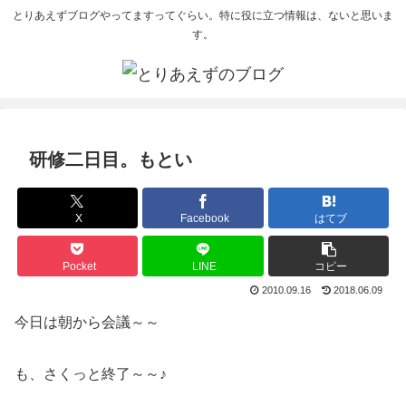
とりあえずブログやってますってぐらい。特に役に立つ情報は、ないと思いま
す。
研修二日目。もとい
X
Facebook
はてブ
Pocket
LINE
コピー
2010.09.16
2018.06.09
今日は朝から会議～～
も、さくっと終了～～♪