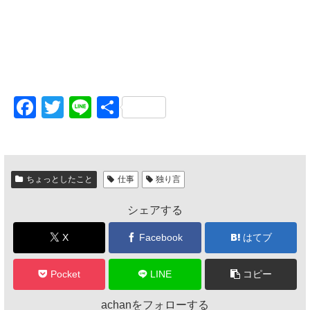
F
T
Li
共
a
wi
n
有
c
tt
e
e
er
ちょっとしたこと
仕事
独り言
b
シェアする
o
o
X
Facebook
はてブ
k
Pocket
LINE
コピー
achanをフォローする