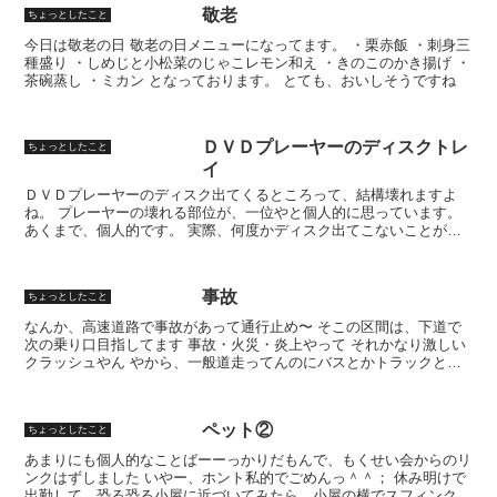
敬老
ちょっとしたこと
今日は敬老の日 敬老の日メニューになってます。 ・栗赤飯 ・刺身三
種盛り ・しめじと小松菜のじゃこレモン和え ・きのこのかき揚げ ・
茶碗蒸し ・ミカン となっております。 とても、おいしそうですね
ＤＶＤプレーヤーのディスクトレ
ちょっとしたこと
イ
ＤＶＤプレーヤーのディスク出てくるところって、結構壊れますよ
ね。 プレーヤーの壊れる部位が、一位やと個人的に思っています。
あくまで、個人的です。 実際、何度かディスク出てこないことがあ
りましたので。 細かい写真は、撮ってませんが、トレイが出...
事故
ちょっとしたこと
なんか、高速道路で事故があって通行止め〜 そこの区間は、下道で
次の乗り口目指してます 事故・火災・炎上やって それかなり激しい
クラッシュやん やから、一般道走ってんのにバスとかトラックとか
バンバン走ってますわ 目的地にいつ着くかなぁ
ペット②
ちょっとしたこと
あまりにも個人的なことばーーっかりだもんで、もくせい会からのリ
ンクはずしました いやー、ホント私的でごめんっ＾＾； 休み明けで
出勤して、恐る恐る小屋に近づいてみたら…小屋の横でスフィンクス