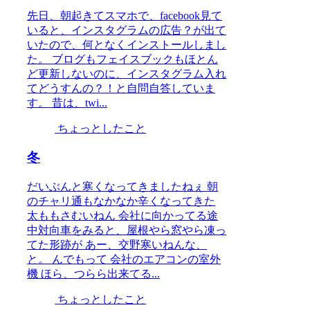
先日、朝起きてスマホで、facebook見て
いると、インスタグラムの広告？が出て
いたので、何となくインストールしまし
た。 ブログもフェイスブックもほとん
ど更新しないのに、インスタグラム入れ
てどうすんの？！と自問自答していま
す。 昔は、twi...
ちょっとしたこと
冬
だいぶんと寒くなってきましたねぇ 朝
のチャリ通もなかなか辛くなってきた
太ももさむいねん 会社に向かってる途
中対向車をみると、屋根やら窓やら凍っ
てた形跡が あー、交野寒いねんな、
と。 んでもって 会社のエアコンの室外
機 ほら、つらら出来てる...
ちょっとしたこと