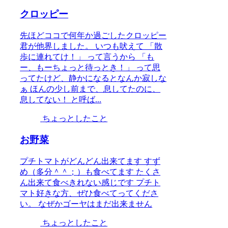
クロッピー
先ほどココで何年か過ごしたクロッピー
君が他界しました。 いつも吠えて 「散
歩に連れてけ！」 って言うから 「も
ー、もーちょっと待っとき！」 って思
ってたけど、静かになるとなんか寂しな
ぁ ほんの少し前まで、息してたのに、
息してない！ と呼ば...
ちょっとしたこと
お野菜
プチトマトがどんどん出来てます すず
め（多分＾＾；）も食べてます たくさ
ん出来て食べきれない感じです プチト
マト好きな方、ぜひ食べてってくださ
い。 なぜかゴーヤはまだ出来ません
ちょっとしたこと