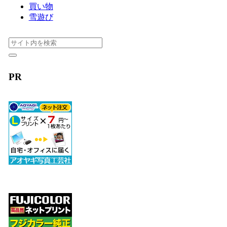
買い物
雪遊び
PR