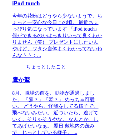
iPod touch
今年の花粉はどうやら少ないようで、ち
ょっと一安心な今日この頃。 最近ちょ
っぴり気になっています 『iPod touch』
何ができるのかはっきりいって良くわか
りません（笑） プレゼントにしたいん
やけど、ワタシ自体よくわかってないね
んな＾＾；...
ちょっとしたこと
鷹か鷲
8月、職場の前を、動物が通過しまし
た。 『鷹？』『鷲？』 めっちゃ可愛
い。 どうやら、怪我をしてる様子で、
飛べないみたい。 近づいたら、逃げて
いく。そりゃそうやな。 なんとか、し
てあげたいなぁ。 翌日 敷地内の茂み
で、じっとしている様子。 ...