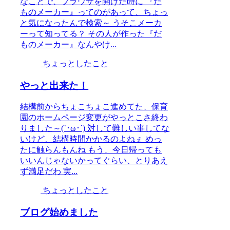
なことで、ブラウザを開けた時に 『だ
ものメーカー』ってのがあって、ちょっ
と気になったんで検索～ うそこメーカ
ーって知ってる？ その人が作った『だ
ものメーカー』なんやけ...
ちょっとしたこと
やっと出来た！
結構前からちょこちょこ進めてた、保育
園のホームページ変更がやっとこさ終わ
りました～(`･ω･´) 対して難しい事してな
いけど、結構時間かかるのよねぇ めっ
たに触らんもんね もう、今日帰っても
いいんじゃないかってぐらい、とりあえ
ず満足だわ 実...
ちょっとしたこと
ブログ始めました