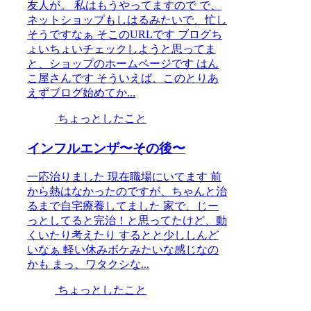
友人が。 私はもうやってますので で、
ネットショップもしはるみたいで、忙し
そうですなぁ そこのURLです ブログち
ょいちょいチェックしようと思ってま
と、ショップのホームページです はん
こ屋さんです そういえば、このとりあ
えずブログ始めてか...
ちょっとしたこと
インフルエンザ〜その後〜
一応治りました 現在職場にいてます 前
から熱はなかったのですが、ちゃんと治
るまで自宅療養してました 家で、じー
っとしてると完治！と思ってたけど、動
くいたり考えたり するとと少ししんど
いなぁ 軽い休みボケみたいな感じなの
かも まっ、ワタクシな...
ちょっとしたこと