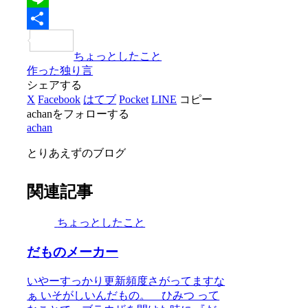
Line
共
ちょっとしたこと
有
作った
独り言
シェアする
X
Facebook
はてブ
Pocket
LINE
コピー
achanをフォローする
achan
とりあえずのブログ
関連記事
ちょっとしたこと
だものメーカー
いやーすっかり更新頻度さがってますな
ぁ いそがしいんだもの。 ひみつ って