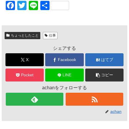
F
T
Li
共
a
wi
n
有
c
tt
e
e
er
ちょっとしたこと
仕事
b
シェアする
o
o
X
Facebook
はてブ
k
Pocket
LINE
コピー
achanをフォローする
achan