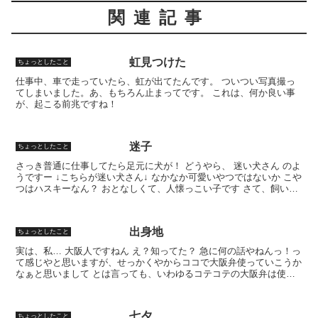
関連記事
虹見つけた
ちょっとしたこと
仕事中、車で走っていたら、虹が出てたんです。 ついつい写真撮っ
てしまいました。あ、もちろん止まってです。 これは、何か良い事
が、起こる前兆ですね！
迷子
ちょっとしたこと
さっき普通に仕事してたら足元に犬が！ どうやら、 迷い犬さん のよ
うですー ↓こちらが迷い犬さん↓ なかなか可愛いやつではないか こや
つはハスキーなん？ おとなしくて、人懐っこい子です さて、飼い主
さんはどこやろか… 放しててもええねんけど...
出身地
ちょっとしたこと
実は、私… 大阪人ですねん え？知ってた？ 急に何の話やねんっ！っ
て感じやと思いますが、せっかくやからココで大阪弁使っていこうか
なぁと思いまして とは言っても、いわゆるコテコテの大阪弁は使い
まへん（←コレ） してまんねん、でっしゃろ、ほんま...
七夕
ちょっとしたこと