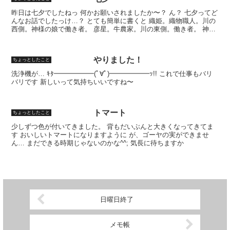
昨日は七夕でしたねっ 何かお願いされましたか〜？ ん？ 七夕ってど
んなお話でしたっけ…？ とても簡単に書くと 織姫。織物職人。川の
西側。神様の娘で働き者。 彦星。牛農家。川の東側。働き者。 神様
（織姫の父）の紹介で結婚する。 織姫仕事を辞め...
やりました！
ちょっとしたこと
洗浄機が… ｷﾀ━━━━━━(ﾟ∀ﾟ)━━━━━━ｯ!! これで仕事もバリ
バリです 新しいって気持ちいいですね〜
トマート
ちょっとしたこと
少しずつ色が付いてきました。 背もだいぶんと大きくなってきてま
す おいしいトマートになりますように が、ゴーヤの実ができませ
ん… まだできる時期じゃないのかな^^; 気長に待ちますか
日曜日終了
メモ帳