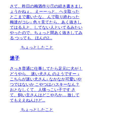
さて、昨日の梅酒作り①の続き書きまし
ょうかねぇ。 えーーっと、ヘタ取った
とこまで書いたな。 んで取り終わった
梅達がコレ↓ 色々見てたら、あく抜きし
てはる人と、してない人といてるみたい
やったので、ちょっと間あく抜きしてみ
る つっても、ほんの2...
ちょっとしたこと
迷子
さっき普通に仕事してたら足元に犬が！
どうやら、 迷い犬さん のようですー ↓
こちらが迷い犬さん↓ なかなか可愛いや
つではないか こやつはハスキーなん？
おとなしくて、人懐っこい子です さ
て、飼い主さんはどこやろか… 放して
てもええねんけど...
ちょっとしたこと