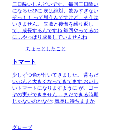
二日酔いしんどいです。 毎回二日酔い
になるたびに 次は絶対、飲みすぎない
ぞっ！！ って思うんですけど、そうは
いきません。 失敗と後悔を繰り返し
て、成長するんですね 毎回やってるの
に…やっぱり成長していませんね
ちょっとしたこと
トマート
少しずつ色が付いてきました。 背もだ
いぶんと大きくなってきてます おいし
いトマートになりますように が、ゴー
ヤの実ができません… まだできる時期
じゃないのかな^^; 気長に待ちますか
グローブ