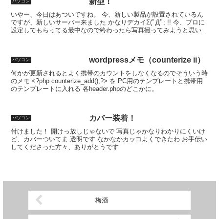
新型！
パソコン
いやー、今日はあついですね。 今、新しい製品が設置されているん
ですが、新しいサーバー来ました かなりデカイΣ(ﾟДﾟ; !! 今、プロに
設定してもらってる最中なので終わったら写真撮ってみようと思いま
す ちなみに前のは白いケースやったんですけ...
wordpressメモ（counterize ii）
パソコン
何かが更新されるとよく携帯のカウントをしなくなるのでそういう時
のメモ <?php counterize_add();?> を PC用のテンプレートと携帯用
のテンプレートに入れる 各header.phpのどこかに。
カバー装着！
パソコン
付けました！ 開けっ放しじゃないで 写真じゃかなりわかりにくいけ
ど、カバーついてま 透明です なかなかカッコよくできたわ お手伝い
してくださった方々、ありがとうです
梅酒