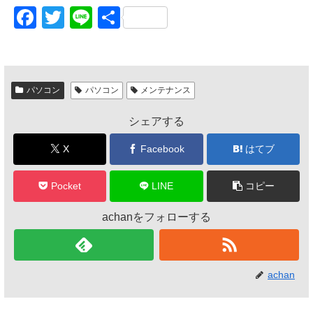
F
T
Li
共
a
wi
n
有
c
tt
e
e
er
パソコン
パソコン
メンテナンス
b
シェアする
o
o
X
Facebook
はてブ
k
Pocket
LINE
コピー
achanをフォローする
achan