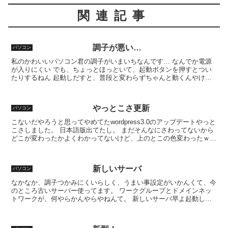
関連記事
調子が悪い…
パソコン
私のかわいいパソコン君の調子がいまいちなんです… なんでか電源
が入りにくい でも、ちょっとほっといて、起動ボタンを押すとつい
たりするねん 起動しだすと、普段と変わらずちゃんと動くんやけど
ねぇ 修理に出したときに調子が悪いとイイんやけど ま、...
やっとこさ更新
パソコン
こないだやろうと思ってやめてたwordpress3.0のアップデートやっと
こさしました。 日本語版出てたし。 まだそんなにさわってないから
どこが変わったかよくわかってないけど、上のとこの色変わったｗ
あと、左メニューの投稿の中の編集が投稿に...
新しいサーバ
パソコン
なかなか、調子つかみにくいらしく、うまい事設定がいかんくて、今
のところ古いサーバー使ってます。 ワークグループとドメインネッ
トワークが、何やらかんやらやねんて。 新しいサーバ早よ起動しぃ
へんかなぁ 後日にまた設定に来はるそうです。 それと、...