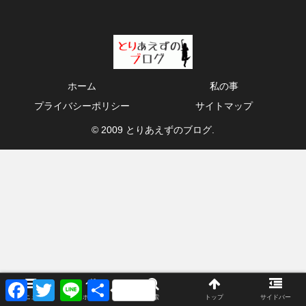
ホーム
私の事
プライバシーポリシー
サイトマップ
© 2009 とりあえずのブログ.
F
T
L
共
a
w
i
有
メニュー
ホーム
検索
トップ
サイドバー