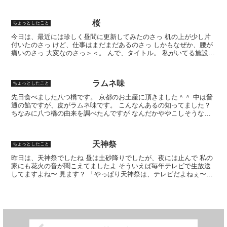
みたい… あ、やっと梅雨って感じですか？
桜
ちょっとしたこと
今日は、最近には珍しく昼間に更新してみたのさっ 机の上が少し片
付いたのさっ けど、仕事はまだまだあるのさっ しかもなぜか、腰が
痛いのさっ 大変なのさっ＞＜。 んで、タイトル。 私がいてる施設
は、桜が植えてあってたくさん咲くんです こんな感じ...
ラムネ味
ちょっとしたこと
先日食べました八つ橋です。 京都のお土産に頂きました＾＾ 中は普
通の餡ですが、皮がラムネ味です。 こんなんあるの知ってました？
ちなみに八つ橋の由来を調べたんですが なんだかややこしそうなの
で止めました
天神祭
ちょっとしたこと
昨日は、天神祭でしたね 昼は土砂降りでしたが、夜には止んで 私の
家にも花火の音が聞こえてましたよ そういえば毎年テレビで生放送
してますよね〜 見ます？ 「やっぱり天神祭は、テレビだよねぇ〜」
って方と 「行かれへんから、テレビで見るか…」 ...