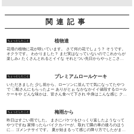
関連記事
植物達
ちょっとしたこと
花壇の植物に花が咲いています。 さて何の花でしょう？ そうです。
オクラです。 わかりました？ まだ実はなっていないのでこれからが
楽しみ♪ たくさんとれるとイイな それとつい先日からやっとこさ花
咲き始めました。 え！？ 遅い！？ そうなんで...
プレミアムロールケーキ
ちょっとしたこと
いただきました 少し前から、ローソンに並んでて気になってたやつ
で 〇船さんにもらったよー ありがとぉ なかなかイイ値段するロール
ケーキや どんな味かは、皆さん食べて下され 中身はこんな感じ クリ
ームたっぷり♪ おいしかったです またよろしく...
梅雨から
ちょっとしたこと
昨日はすごい雨でした。 まさにバケツをひっくり返したようなって
やつですね 家帰ったらバイクカバーが、取れて隣の車の後ろのほう
に… ゴメンナサイです。 夏が始まるって感じの降り方でしたがまだ