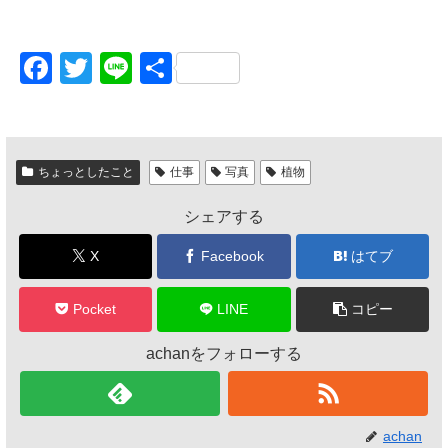
F
T
Li
共
a
wi
n
有
c
tt
e
e
er
ちょっとしたこと
仕事
写真
植物
b
シェアする
o
o
X
Facebook
はてブ
k
Pocket
LINE
コピー
achanをフォローする
achan