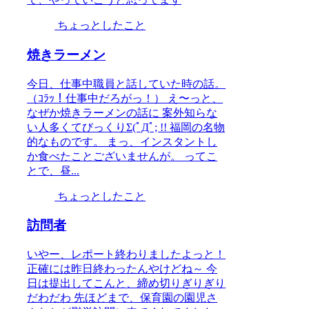
ちょっとしたこと
焼きラーメン
今日、仕事中職員と話していた時の話。
（ｺﾗｯ！仕事中だろがっ！） え〜っと、
なぜか焼きラーメンの話に 案外知らな
い人多くてびっくりΣ(ﾟДﾟ; !! 福岡の名物
的なものです。 まっ、インスタントし
か食べたことございませんが。 ってこ
とで、昼...
ちょっとしたこと
訪問者
いやー、レポート終わりましたよっと！
正確には昨日終わったんやけどね～ 今
日は提出してこんと、締め切りぎりぎり
だわだわ 先ほどまで、保育園の園児さ