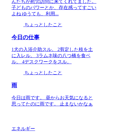
んたちが慰労訪問に来てくれてました。
子どものパワーとか、存在感ってすごい
よね ゆうても、利用...
ちょっとしたこと
今日の仕事
1犬の入浴介助スル。 2剪定した枝を土
に入レル。 3ラムネ味の八つ橋を食ベ
ル。 4デスクワークをスル。
ちょっとしたこと
雨
今日は雨です。 昼からお天気になると
思ってたのに雨です。 止まないかなぁ
エネルギー