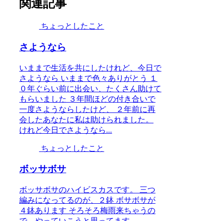
関連記事
ちょっとしたこと
さようなら
いままで生活を共にしたけれど、今日で
さようなら いままで色々ありがとう １
０年ぐらい前に出会い、たくさん助けて
もらいました ３年間ほどの付き合いで
一度さようならしたけど、 ２年前に再
会したあなたに私は助けられました。
けれど今日でさようなら...
ちょっとしたこと
ボッサボサ
ボッサボサのハイビスカスです。 三つ
編みになってるのが、２鉢 ボサボサが
４鉢あります そろそろ梅雨来ちゃうの
で、やっていこうと思ってます