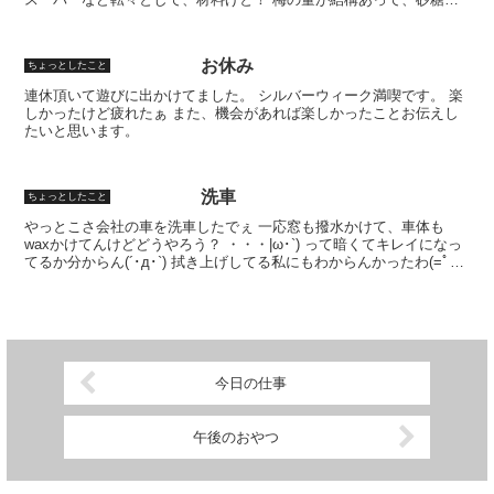
酒が足りない… 当日は時間も遅かったので次の日に持ち...
お休み
ちょっとしたこと
連休頂いて遊びに出かけてました。 シルバーウィーク満喫です。 楽
しかったけど疲れたぁ また、機会があれば楽しかったことお伝えし
たいと思います。
洗車
ちょっとしたこと
やっとこさ会社の車を洗車したでぇ 一応窓も撥水かけて、車体も
waxかけてんけどどうやろう？ ・・・|ω･`) って暗くてキレイになっ
てるか分からん(´･д･`) 拭き上げしてる私にもわからんかったわ(=ﾟ
ωﾟ)ﾉ
今日の仕事
午後のおやつ