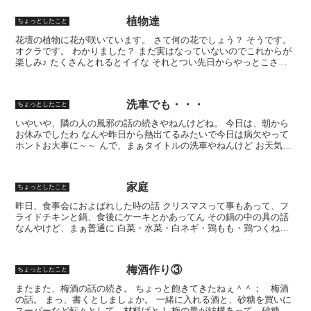
植物達
ちょっとしたこと
花壇の植物に花が咲いています。 さて何の花でしょう？ そうです。
オクラです。 わかりました？ まだ実はなっていないのでこれからが
楽しみ♪ たくさんとれるとイイな それとつい先日からやっとこさ花
咲き始めました。 え！？ 遅い！？ そうなんで...
洗車でも・・・
ちょっとしたこと
いやいや、隣の人の風邪の話の続きやねんけどね。 今日は、朝から
お休みでしたわ なんや昨日から熱出てるみたいで今日は病欠やって
ホントお大事に～～ んで、まぁタイトルの洗車やねんけど お天気良
いいんで、洗車でもしようかなと。。 寒そうなので思...
家庭
ちょっとしたこと
昨日、食事会におよばれした時の話 クリスマスって事もあって、フ
ライドチキンと鍋、食後にケーキとかあってん その鍋の中の具の話
なんやけど、まぁ普通に 白菜・水菜・白ネギ・鶏もも・鶏つくね・
エビ 魚切り身・帆立貝柱・うどん… とかいろいろ入って...
梅酒作り③
ちょっとしたこと
またまた、梅酒の話の続き。 ちょっと飽きてきたねぇ＾＾； 梅酒
の話。 まっ、書くとしましょか。 一緒に入れる酒と、砂糖を買いに
スーパーなど転々として、材料げと！ 梅の量が結構あって、砂糖と