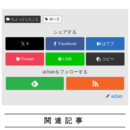
c
tt
e
e
er
ちょっとしたこと
独り言
b
シェアする
o
o
X
Facebook
はてブ
k
Pocket
LINE
コピー
achanをフォローする
achan
関連記事