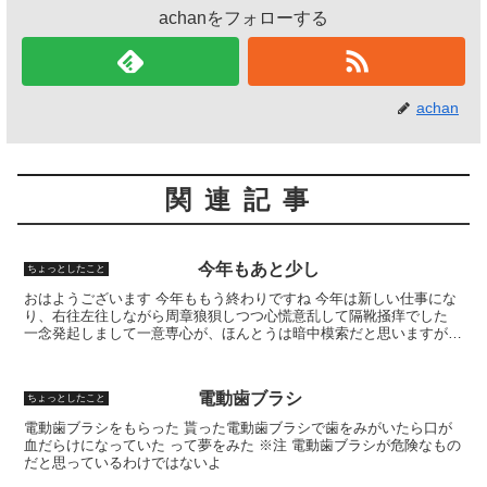
achanをフォローする
achan
関連記事
今年もあと少し
ちょっとしたこと
おはようございます 今年ももう終わりですね 今年は新しい仕事にな
り、右往左往しながら周章狼狽しつつ心慌意乱して隔靴掻痒でした
一念発起しまして一意専心が、ほんとうは暗中模索だと思いますが、
一致団結してやって参りました 人間は十人十色で、世の...
電動歯ブラシ
ちょっとしたこと
電動歯ブラシをもらった 貰った電動歯ブラシで歯をみがいたら口が
血だらけになっていた って夢をみた ※注 電動歯ブラシが危険なもの
だと思っているわけではないよ