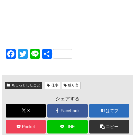
F
T
Li
共
a
wi
n
有
c
tt
e
e
er
ちょっとしたこと
仕事
独り言
b
シェアする
o
o
X
Facebook
はてブ
k
Pocket
LINE
コピー