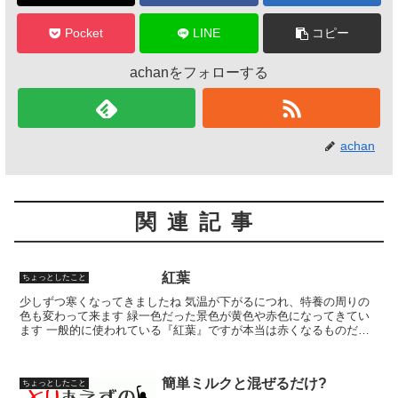
k
Pocket
LINE
コピー
achanをフォローする
achan
関連記事
紅葉
ちょっとしたこと
少しずつ寒くなってきましたね 気温が下がるにつれ、特養の周りの
色も変わって来ます 緑一色だった景色が黄色や赤色になってきてい
ます 一般的に使われている『紅葉』ですが本当は赤くなるものだけ
を言うようです この季節に葉っぱが色づくのは、紅葉・黄...
簡単ミルクと混ぜるだけ?
ちょっとしたこと