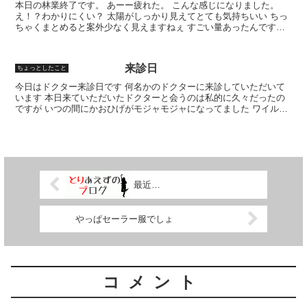
本日の林業終了です。 あーー疲れた。 こんな感じになりました。
え！？わかりにくい？ 太陽がしっかり見えてとても気持ちいい ちっ
ちゃくまとめると案外少なく見えますねぇ すごい量あったんです
よ。 本日の林業これにて終了
来診日
ちょっとしたこと
今日はドクター来診日です 何名かのドクターに来診していただいて
います 本日来ていただいたドクターと会うのは私的に久々だったの
ですが いつの間にかおひげがモジャモジャになってました ワイルド
ですねぇ〜
最近…
やっぱセーラー服でしょ
コメント