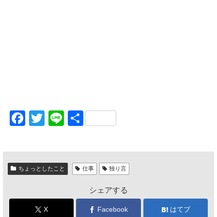
F
T
Li
共
a
wi
n
有
c
tt
e
e
er
ちょっとしたこと
仕事
独り言
b
シェアする
o
o
X
Facebook
はてブ