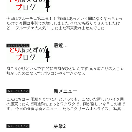
今日はフルーチェ第二弾！！ 前回はあっという間になくなっちゃっ
たので 今回は牛乳で水増ししました それでも残りませんでしたけ
ど… フルーチェ大人気！ またまた写真撮れませんでした
最近…
ちょっとしたこと
肩こりがひどいんです 特に右肩がひどいんです 元々肩こりの人じゃ
無かったのになぁ^^; パソコンやりすぎかなぁ
新メニュー
ちょっとしたこと
こんにちは～ 雨続きますねぇ といっても、こないだ新しいバイク用
の服買ったんで雨通勤ちょっとワクワクで、雨が楽しい今日この頃で
す。 今日の昼食は新メニュ～ 「たらこクリームオムライス」 写真撮
り忘れてたけど、見た目もさいこーで、かなりおいし...
林業2
ちょっとしたこと