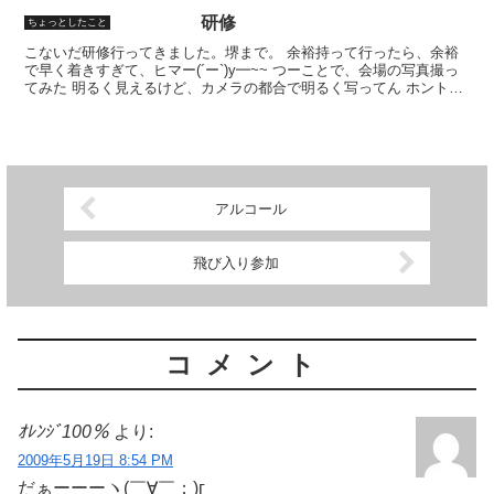
研修
ちょっとしたこと
こないだ研修行ってきました。堺まで。 余裕持って行ったら、余裕
で早く着きすぎて、ヒマー(´ー`)y━~~ つーことで、会場の写真撮っ
てみた 明るく見えるけど、カメラの都合で明るく写ってん ホントは
薄暗いのよ 内容はさておき、研修に行ったって...
アルコール
飛び入り参加
コメント
ｵﾚﾝｼﾞ100％
より:
2009年5月19日 8:54 PM
だぁーーーヽ(￣∀￣；)г