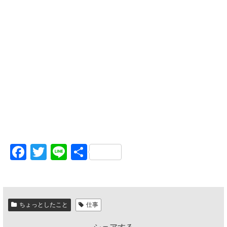
F
T
Li
共
a
wi
n
有
c
tt
e
e
er
ちょっとしたこと
仕事
b