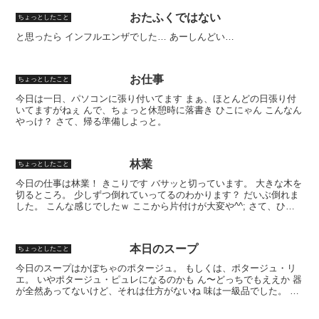
おたふくではない
ちょっとしたこと
と思ったら インフルエンザでした… あーしんどい…
お仕事
ちょっとしたこと
今日は一日、パソコンに張り付いてます まぁ、ほとんどの日張り付
いてますがねぇ んで、ちょっと休憩時に落書き ひこにゃん こんなん
やっけ？ さて、帰る準備しよっと。
林業
ちょっとしたこと
今日の仕事は林業！ きこりです バサッと切っています。 大きな木を
切るところ。 少しずつ倒れていってるのわかります？ だいぶ倒れま
した。 こんな感じでしたｗ ここから片付けが大変や^^; さて、ひと
汗かきに行くかっ
本日のスープ
ちょっとしたこと
今日のスープはかぼちゃのポタージュ。 もしくは、ポタージュ・リ
エ。 いやポタージュ・ピュレになるのかも ん〜どっちでもええか 器
が全然あってないけど、それは仕方がないね 味は一級品でした。 お
いしかった