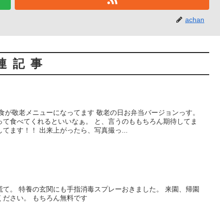
achan
連記事
昼食が敬老メニューになってます 敬老の日お弁当バージョンっす。
って食べてくれるといいなぁ。 と、言うのももちろん期待してま
てます！！ 出来上がったら、写真撮っ...
慌て。 特養の玄関にも手指消毒スプレーおきました。 来園、帰園
ください。 もちろん無料です