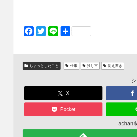
F
T
Li
共
a
wi
n
有
c
tt
e
e
er
ちょっとしたこと
仕事
独り言
覚え書き
b
o
シ
o
X
k
Pocket
acha