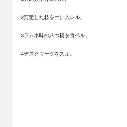
2剪定した枝を土に入レル。
3ラムネ味の八つ橋を食ベル。
4デスクワークをスル。