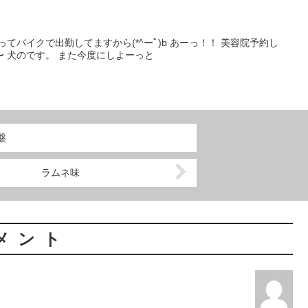
てバイクで出勤してますから(*^ーﾟ)b あーっ！！ 美容院予約し
 犬のです。 また今度にしよーっと
盤
ラムネ味
メント