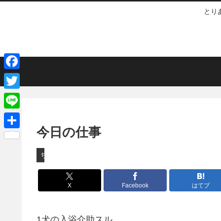
とり
F
a
T
c
w
L
e
i
今日の仕事
i
共
b
t
n
有
ちょっとしたこと
o
t
e
o
e
X
Facebook
はてブ
k
r
1犬の入浴介助スル。