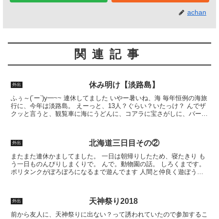
achan
関連記事
休み明け【淡路島】
外出
ふぅ～(´ー`)y━~~ 連休してました いやー暑いね、海 毎年恒例の海旅
行に、今年は淡路島。 えーっと、13人？ぐらい？いたっけ？ んでザ
クッと言うと、観覧車に海にうどんに、コアラに宝さがしに、バーベ
キューに花火に。な一日でした。 初日の...
北海道三日目その②
外出
またまた連休かましてました。 一日は朝帰りしたため、寝たきり も
う一日ものんびりしまくりで。 んで。動物園の話。 しろくまです。
ポリタンクがぼろぼろになるまで遊んでます 人間と仲良く遊ぼうと
おもったら、やっぱりやられちゃうよねぇ。遊ぶつもり...
天神祭り2018
外出
前から友人に、天神祭りに出ない？って誘われていたので参加するこ