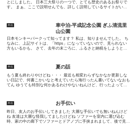
とにしました。 日本三大祭りの一つで、とても歴史のあるお祭りで
す。 まぁ、ここで説明せんでも、詳しく説明しているサイトがいっ
ぱいあるのでお勉強してください。といっても私も新人です...
車中泊-平成記念公園 ぎふ清流里
外出
山公園
日本モンキーパークって知ってます？ 私は、知りませんでした。 ち
なみに、上記サイトは、「https」になっていないので、見られない
方もいるかも。 さて、去年の末ごろに、ふるさと納税をしようと思
い、商品をちらちら見ていたら、日本モンキーパーク...
夏の話
外出
もう夏も終わりやけどね・・・ 最近も相変わらずなかなか更新しな
い日記で、何書こかいなと考えていたら海行ったん書いてないなおも
てん ゆうても特別な何かあるわけやないねんけど、行ったよって話
今年は、海２回でした。 日焼け苦手やから 海めっちゃ...
お手伝い
外出
昨日、友人のお手伝いしてきました 大層な手伝いでも無いねんけど
ね 友達は大層な怪我してましたけどね ソファーを室内に運び込む
時、家の中の廊下でソファーとドアノブに手挟まれまして、後で見た
らエライ変色してましたわ ありゃーかなり痛いな もしか...