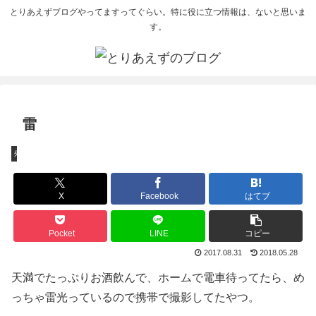
とりあえずブログやってますってぐらい。特に役に立つ情報は、ないと思いま
す。
雷
外出
X
Facebook
はてブ
Pocket
LINE
コピー
2017.08.31
2018.05.28
天満でたっぷりお酒飲んで、ホームで電車待ってたら、め
っちゃ雷光っているので携帯で撮影してたやつ。