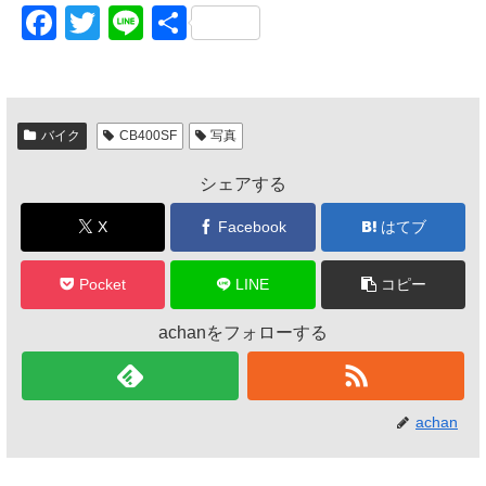
F
T
Li
共
a
wi
n
有
c
tt
e
e
er
バイク
CB400SF
写真
b
シェアする
o
o
X
Facebook
はてブ
k
Pocket
LINE
コピー
achanをフォローする
achan