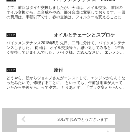
さて、前回はタイヤ交換しましたが、今回は、オイル交換。 前回の
オイル交換から、全合成をやめ、部分合成に変更しております。一回
の費用は、半額以下です。春の交換は、フィルターも変えることにし
ています。アマゾンで1000円。 タイヤ交換の時に、店...
オイルとチェーンとスプロケ
バイク
バイクメンテナンス2018年5月 先日、二日に分けて、バイクメンテナ
ンスしました。 初日は、オイル交換等々。思い返してみると、1年近
く交換していませんでした。 バイク様、ごめんなさい。 エレメント
も交換して、リフレッシュ。だいたいネットで4...
原付
バイク
どうやら、朝からジョルノさんがエンストして、エンジンからんくな
ったみたいで、修理することに。 といっても、午前は用事が入って
いたから午後から。って夕方。 とりあえず、 「プラグ変えたらいけ
んちゃうん！」 みたいな。 取り出したら、すんごい劣...
2017年おめでとうございます