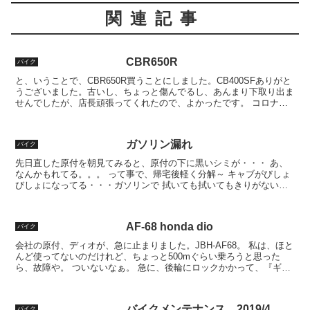
関連記事
CBR650R
バイク
と、いうことで、CBR650R買うことにしました。CB400SFありがと
うございました。古いし、ちょっと傷んでるし、あんまり下取り出ま
せんでしたが、店長頑張ってくれたので、よかったです。 コロナも
あり、工場が止まっていたみたいですが、ゴール...
ガソリン漏れ
バイク
先日直した原付を朝見てみると、原付の下に黒いシミが・・・ あ、
なんかもれてる。。。 って事で、帰宅後軽く分解～ キャブがびしょ
びしょになってる・・・ガソリンで 拭いても拭いてもきりがない
ぞ？ 仕方なくキャブ外して閉めなおすことにしました。 ...
AF-68 honda dio
バイク
会社の原付、ディオが、急に止まりました。JBH-AF68。 私は、ほと
んど使ってないのだけれど、ちょっと500mぐらい乗ろうと思った
ら、故障や。 ついないなぁ。 急に、後輪にロックかかって、『ギュ
ギュギュー』って。 場所が近かったので、ギコ...
バイクメンテナンス 2019/4
バイク