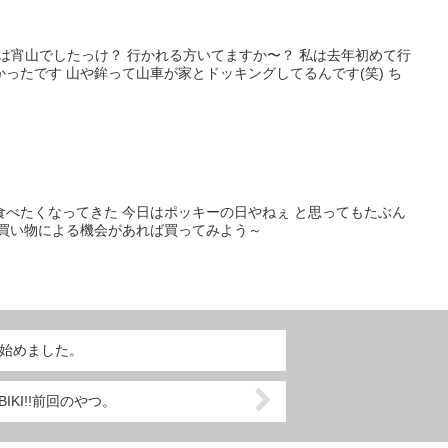
今日は宵山でしたっけ？ 行かれる方いてますか〜？ 私は去年初めて行
ったです 山や鉾って山車が家とドッキングしてるんです(笑) ち
食べたくなってきた 今日はポッキーの日やねぇ と思ってもたぶん
か買い物による機会があれば買ってみよう～
ram始めました。
BIKI!!前回のやつ。