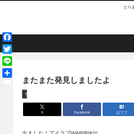
とり
F
a
T
c
w
L
e
i
またまた発見しましたよ
i
共
b
t
n
有
ちょっとしたこと
o
t
e
o
e
X
Facebook
はてブ
k
r
出ました！アイラブWARIBIKI!!