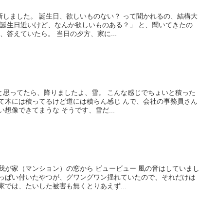
新しました。 誕生日、欲しいものない？ って聞かれるの、結構大
「誕生日近いけど、なんか欲しいものある？」 と、聞いてきたの
、答えていたら。 当日の夕方、家に...
と思ってたら、降りましたよ、雪。 こんな感じでちょいと積った
って木には積ってるけど道には積らん感じ んで、会社の事務員さん
想像できてまうな そうです、雪だ...
我が家（マンション）の窓から ビュービュー 風の音はしていまし
いっぱい付いたやつが、グワングワン揺れていたので、それだけは
家では、たいした被害も無くとりあえず...