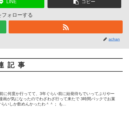
LINE
コピー
nをフォローする
achan
連記事
い前に何度か行ってて、3年ぐらい前に始発待ちでいってぶりやー
漫画が気になったのでわざわざ行って来たで 3時間パックでお菓
らいしか飲めんかったわ＾＾； も...