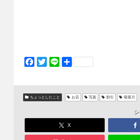
F
T
Li
共
a
wi
n
有
c
tt
e
e
er
ちょっとしたこと
お店
写真
割引
寝屋川
b
o
シ
o
X
k