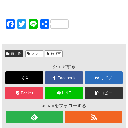
F
T
Li
共
a
wi
n
有
c
tt
e
e
er
買い物
スマホ
独り言
b
シェアする
o
o
X
Facebook
はてブ
k
Pocket
LINE
コピー
achanをフォローする