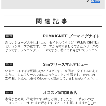
achan
関連記事
PUMA IGNITE プーマ イグナイト
買い物
新しいシューズ入手しました。 タイトルですけど『PUMA IGNITE』
というシリーズの靴です。 プーマから昨年新しくできたシリーズの
ようです。ランニングシューズですが、特にこれをはいてランニング
するわけでは、無いですが、職場の上履き用に購...
Simフリースマホデビュー
買い物
いやー、ほぼほぼ更新しないブログです。 今回は、タイトルにある
ように、シムフリースマホになったよ。という話です。 かれこれ、
20年程、おんなじ番号でdocomoと契約していましたがとうとう、さ
ようならする時が来ました。 で、早速ですが新しい...
オススメ家電量販店
買い物
家電まとめ買い予定中です 3店ほど回りましたが、一番安いのは
「コジマ！」 でした また行きます よろしくお願いしますm(_ _)m