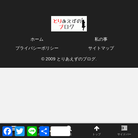
ホーム
私の事
プライバシーポリシー
サイトマップ
© 2009 とりあえずのブログ.
F
T
L
共
a
w
i
有
メニュー
ホーム
検索
トップ
サイドバー