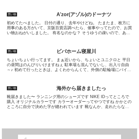
A’zor(アゾル)のドーナツ
買い物
初めてたべました。 日付の通り、去年やけどね。 たまたま、枚方に
用事のある方がいて、京阪百貨店調べたら、催事やってたので、お買
い物おねがいしました。 有名なのかな？ そうゆうの疎いので、あま
りわかりません。 味、おいしかったですよ。ミスター...
ビバホーム寝屋川
買い物
ちょいちょい行ってます。 まぁ近いから、ちょいとユニクロと 平日
の昼間はのんびりいけますねぇ 駐車場も混んでないし、出入り自由
～♪ 初めて行ったときは、よくわからんくて、外側の駐輪場にバイク
止めたけど、中にも駐輪場いっぱいあるから便利でええ...
海外から届きましたっ
買い物
靴届きました〜 ランニング用のシューズです NIKE IDってところで
購入 オリジナルカラーです カラーオーダーってやつですね かかとの
ところに自分で決めた字が縫われています 靴なんか、走れたらなん
でもええやん って方ももちろんおられると思...