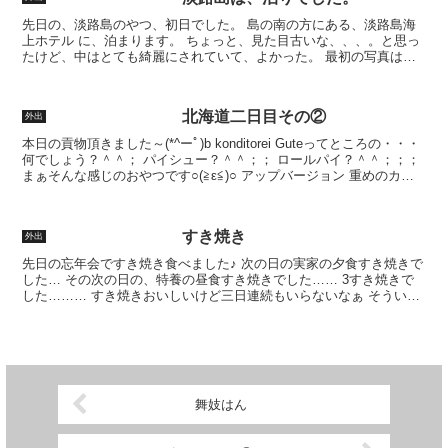
先日の、淡路島のやつ、初日でした。 島の南の方にある、淡路島海
上ホテル に、泊まります。 ちょっと、見た目古いな、、、。と思っ
たけど、中はとても綺麗にされていて、よかった。 最初の写真は、
室内から見た景色。全室オーシャンビューですって。夕方...
北海道二日目その②
外出
本日の貢物頂きました～(*^ーﾟ)b konditorei Guteってところの・・・
何でしょう？＾＾； パイシュー？＾＾；； ロールパイ？＾＾；；；
まぁそんな感じのおやつです○(≧ε≦)○ アップバージョン 重めのカス
タードで、しっか...
すき焼き
外出
先日の忘年会ですき焼き食べました♪ 次の日の実家の夕食すき焼きで
した… その次の日の、特養の昼食すき焼きでした…… 3すき焼きで
した……… すき焼きおいしいけど三日連続もいらないなぁ そういう
時ってありますよね 要らないって贅沢ですか？ 三...
舞妓はん