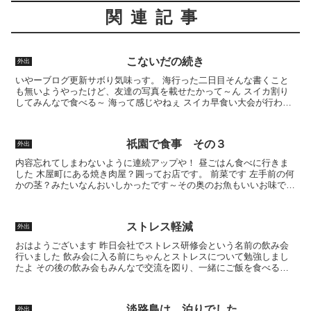
関連記事
こないだの続き
外出
いやーブログ更新サボり気味っす。 海行った二日目そんな書くこと
も無いようやったけど、友達の写真を載せたかって～ん スイカ割り
してみんなで食べる～ 海って感じやねぇ スイカ早食い大会が行われ
てました いわゆる「志村食い」 え？知らん？ みたこ...
祇園で食事 その３
外出
内容忘れてしまわないように連続アップや！ 昼ごはん食べに行きま
した 木屋町にある焼き肉屋？圓ってお店です。 前菜です 左手前の何
かの茎？みたいなんおいしかったです～その奥のお魚もいいお味でし
た。 途中、ユッケが出てきたんやけど、それまでのや...
ストレス軽減
外出
おはようございます 昨日会社でストレス研修会という名前の飲み会
行いました 飲み会に入る前にちゃんとストレスについて勉強しまし
たよ その後の飲み会もみんなで交流を図り、一緒にご飯を食べるこ
とで、他種職との連携を図ることで今後の仕事もスムーズに...
淡路島は、泊りでした。
外出