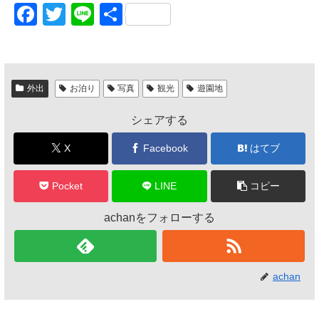
F
T
Li
共
a
wi
n
有
c
tt
e
e
er
外出
お泊り
写真
観光
遊園地
b
シェアする
o
o
X
Facebook
はてブ
k
Pocket
LINE
コピー
achanをフォローする
achan